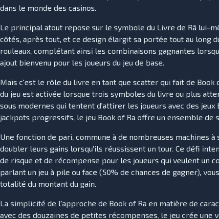
dans le monde des casinos.
Le principal atout repose sur le symbole du Livre de Râ lui-m
côtés, après tout, et ce design élargit sa portée tout au long 
rouleaux, complétant ainsi les combinaisons gagnantes lorsqu'i
ajout bienvenu pour les joueurs du jeu de base.
Mais c'est le rôle du livre en tant que scatter qui fait de Book
du jeu est activée lorsque trois symboles du livre ou plus at
sous modernes qui tentent d'attirer les joueurs avec des jeux
jackpots progressifs, le jeu Book of Ra offre un ensemble de
Une fonction de pari, commune à de nombreuses machines à so
doubler leurs gains lorsqu'ils réussissent un tour. Ce défi i
de risque et de récompense pour les joueurs qui veulent un c
parlant un jeu à pile ou face (50% de chances de gagner), vous
totalité du montant du gain.
La simplicité de l'approche de Book of Ra en matière de caracté
avec des douzaines de petites récompenses, le jeu crée une vé