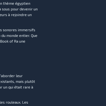
son thème égyptien
à sous pour devenir un
eurs à rejoindre un
ets sonores immersifs
 du monde entier. Que
 Book of Ra une
d'aborder leur
existants, mais plutôt
 un qui était rare à
les rouleaux. Les