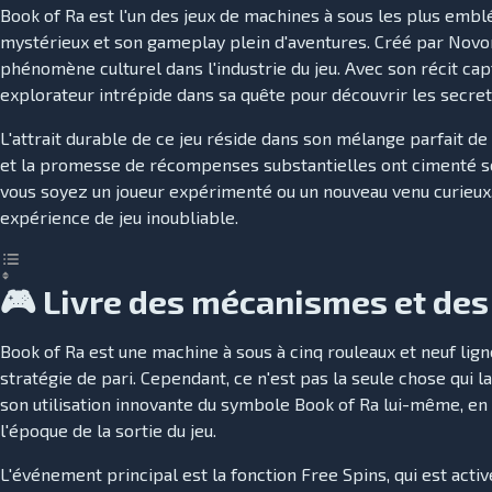
Book of Ra est l'un des jeux de machines à sous les plus emb
mystérieux et son gameplay plein d'aventures. Créé par Novom
phénomène culturel dans l'industrie du jeu. Avec son récit capt
explorateur intrépide dans sa quête pour découvrir les secre
L'attrait durable de ce jeu réside dans son mélange parfait de 
et la promesse de récompenses substantielles ont cimenté so
vous soyez un joueur expérimenté ou un nouveau venu curieux, l
expérience de jeu inoubliable.
🎮 Livre des mécanismes et des 
Book of Ra est une machine à sous à cinq rouleaux et neuf lign
stratégie de pari. Cependant, ce n'est pas la seule chose qui l
son utilisation innovante du symbole Book of Ra lui-même, en t
l'époque de la sortie du jeu.
L'événement principal est la fonction Free Spins, qui est acti