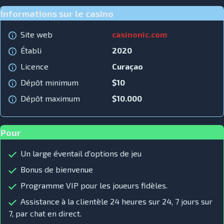
Informations sur le casino
Site web
casinonic.com
Établi
2020
Licence
Curaçao
Dépôt minimum
$10
Dépôt maximum
$10.000
Pour
Un large éventail d'options de jeu
Bonus de bienvenue
Programme VIP pour les joueurs fidèles.
Assistance à la clientèle 24 heures sur 24, 7 jours sur
7, par chat en direct.