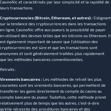
CasinoNic et caractérisés par leur simplicité et la rapidité de
leurs transactions.
Cryptocurrencies (Bitcoin, Ethereum, et autres) :
S'alignant
sur la tendance des cryptocurrencies dans les transactions
en ligne, CasinoNic offre aux joueurs la possibilité de payer
en utilisant des devises telles que les bitcoins ou Ethereum. Il
est également important de savoir que l'utilisation des
cryptocurrencies est sûre et que les transactions sont
anonymes et sont généralement traitées plus rapidement
que les méthodes bancaires conventionnelles.
Retraits :
Virements bancaires :
Les méthodes de retrait les plus
courantes sont les virements bancaires, qui permettent de
transférer les gains directement du compte du casino au
compte bancaire du joueur. Toutefois, cette méthode prend
relativement plus de temps que les autres, c'est-à-dire
qu'elle nécessite des procédures bancaires et des