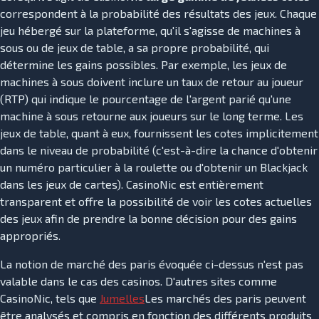
correspondent à la probabilité des résultats des jeux. Chaque
jeu hébergé sur la plateforme, qu'il s'agisse de machines à
sous ou de jeux de table, a sa propre probabilité, qui
détermine les gains possibles. Par exemple, les jeux de
machines à sous doivent inclure un taux de retour au joueur
(RTP) qui indique le pourcentage de l'argent parié qu'une
machine à sous retourne aux joueurs sur le long terme. Les
jeux de table, quant à eux, fournissent les cotes implicitement
dans le niveau de probabilité (c'est-à-dire la chance d'obtenir
un numéro particulier à la roulette ou d'obtenir un Blackjack
dans les jeux de cartes). CasinoNic est entièrement
transparent et offre la possibilité de voir les cotes actuelles
des jeux afin de prendre la bonne décision pour des gains
appropriés.
La notion de marché des paris évoquée ci-dessus n'est pas
valable dans le cas des casinos. D'autres sites comme
CasinoNic, tels que
Jumelles
Les marchés des paris peuvent
être analysés et compris en fonction des différents produits