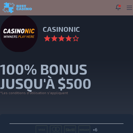
Les meilleurs sites de casino de confiance pour les
Notific
Men
joueurs | themeTF
Sauter à la navigation
Skip to content
CASINONIC
100% BONUS
JUSQU'À $500
*Les conditions d'utilisation s'appliquent
+6