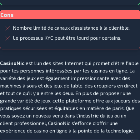
Cons
Nombre limité de canaux d'assistance à la clientèle.
Le processus KYC peut être lourd pour certains.
CasinoNic
est l'un des sites Internet qui promet d'être fiable
pour les personnes intéressées par les casinos en ligne. La
variété des jeux est également impressionnante avec des
machines à sous et des jeux de table, des croupiers en direct
et tout ce qu'il y a entre les deux. En plus de proposer une
grande variété de jeux, cette plateforme offre aux joueurs des
pratiques sécurisées et équitables en matière de paris. Que
vous soyez un nouveau venu dans l'industrie du jeu ou un
client professionnel, CasinoNic s'efforce d'offrir une
expérience de casino en ligne à la pointe de la technologie.