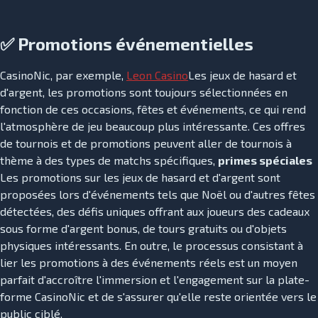
✅ Promotions événementielles
CasinoNic, par exemple,
Leon Casino
Les jeux de hasard et
d'argent, les promotions sont toujours sélectionnées en
fonction de ces occasions, fêtes et événements, ce qui rend
l'atmosphère de jeu beaucoup plus intéressante. Ces offres
de tournois et de promotions peuvent aller de tournois à
thème à des types de matchs spécifiques,
primes spéciales
Les promotions sur les jeux de hasard et d'argent sont
proposées lors d'événements tels que Noël ou d'autres fêtes
détectées, des défis uniques offrant aux joueurs des cadeaux
sous forme d'argent bonus, de tours gratuits ou d'objets
physiques intéressants. En outre, le processus consistant à
lier les promotions à des événements réels est un moyen
parfait d'accroître l'immersion et l'engagement sur la plate-
forme CasinoNic et de s'assurer qu'elle reste orientée vers le
public ciblé.