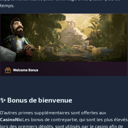
temps.
✨ Bonus de bienvenue
D'autres primes supplémentaires sont offertes aux
CasinoNic
Les bonus de contrepartie, qui sont les plus élevés
lors des premiers dépôts, sont utilisés par le casino afin de