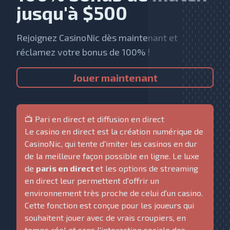
jusqu'à $500
Rejoignez CasinoNic dès maintenant et
réclamez votre bonus de 100% !
Jouer maintenant
📺 Pari en direct et diffusion en direct
Le casino en direct est la création numérique de
CasinoNic, qui tente d'imiter les casinos en dur
de la meilleure façon possible en ligne. Le luxe
de
paris en direct
et les options de streaming
en direct leur permettent d'offrir un
environnement très proche de celui d'un casino.
Cette fonction est conçue pour les joueurs qui
souhaitent jouer avec de vrais croupiers, en
temps réel et sans l'interaction sociale des