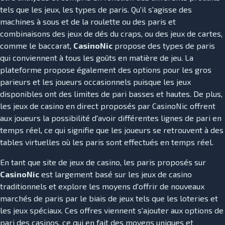
tels que les jeux, les types de paris. Qu'il s'agisse des
machines à sous et de la roulette ou des paris et
combinaisons des jeux de dés du craps, ou des jeux de cartes,
comme le baccarat,
CasinoNic
propose des types de paris
qui conviennent à tous les goûts en matière de jeu. La
plateforme propose également des options pour les gros
parieurs et les joueurs occasionnels puisque les jeux
disponibles ont des limites de pari basses et hautes. De plus,
les jeux de casino en direct proposés par CasinoNic offrent
aux joueurs la possibilité d'avoir différentes lignes de pari en
temps réel, ce qui signifie que les joueurs se retrouvent à des
tables virtuelles où les paris sont effectués en temps réel.
En tant que site de jeux de casino, les paris proposés sur
CasinoNic
est largement basé sur les jeux de casino
traditionnels et explore les moyens d'offrir de nouveaux
marchés de paris par le biais de jeux tels que les loteries et
les jeux spéciaux. Ces offres viennent s'ajouter aux options de
pari des casinos, ce qui en fait des moyens uniques et