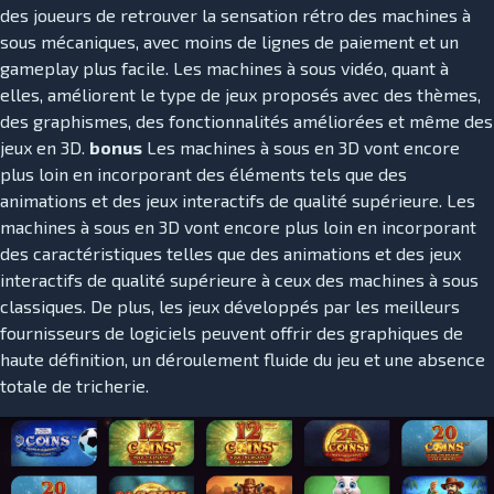
des joueurs de retrouver la sensation rétro des machines à
sous mécaniques, avec moins de lignes de paiement et un
gameplay plus facile. Les machines à sous vidéo, quant à
elles, améliorent le type de jeux proposés avec des thèmes,
des graphismes, des fonctionnalités améliorées et même des
jeux en 3D.
bonus
Les machines à sous en 3D vont encore
plus loin en incorporant des éléments tels que des
animations et des jeux interactifs de qualité supérieure. Les
machines à sous en 3D vont encore plus loin en incorporant
des caractéristiques telles que des animations et des jeux
interactifs de qualité supérieure à ceux des machines à sous
classiques. De plus, les jeux développés par les meilleurs
fournisseurs de logiciels peuvent offrir des graphiques de
haute définition, un déroulement fluide du jeu et une absence
totale de tricherie.