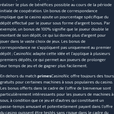
réaliser le plus de bénéfices possible au cours de la période
initiale de coopération. Un bonus de correspondance
implique que le casino ajoute un pourcentage spécifique du
dépôt effectué par le joueur sous forme d'argent bonus. Par
exemple, un bonus de 100% signifie que le joueur double le
montant de son dépôt, ce qui lui donne plus d'argent pour
jouer dans le vaste choix de jeux. Les bonus de
correspondance ne s'appliquent pas uniquement au premier
dépôt ; CasinoNic adapte cette idée et l'applique à plusieurs
premiers dépôts, ce qui permet aux joueurs de prolonger
leur temps de jeu et de gagner plus facilement.
En dehors du match
primes
CasinoNic offre toujours des tours
gratuits pour certaines machines à sous populaires du casino.
Les bonus offerts dans le cadre de l'offre de bienvenue sont
particulièrement intéressants pour les joueurs de machines à
sous, à condition que ce jeu et d'autres qui constituent un
passe-temps amusant et potentiellement payant dans l'offre
du casino puissent être testés sans risque dans le cadre du