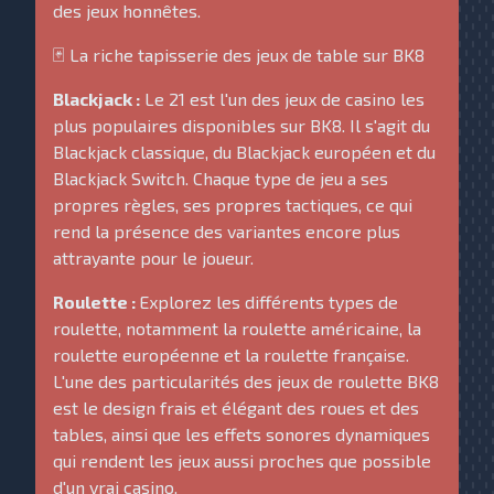
des jeux honnêtes.
🃏 La riche tapisserie des jeux de table sur BK8
Blackjack :
Le 21 est l'un des jeux de casino les
plus populaires disponibles sur BK8. Il s'agit du
Blackjack classique, du Blackjack européen et du
Blackjack Switch. Chaque type de jeu a ses
propres règles, ses propres tactiques, ce qui
rend la présence des variantes encore plus
attrayante pour le joueur.
Roulette :
Explorez les différents types de
roulette, notamment la roulette américaine, la
roulette européenne et la roulette française.
L'une des particularités des jeux de roulette BK8
est le design frais et élégant des roues et des
tables, ainsi que les effets sonores dynamiques
qui rendent les jeux aussi proches que possible
d'un vrai casino.