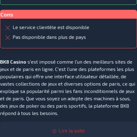
Cons
Le service clientèle est disponible
Pas disponible dans plus de pays
BK8 Casino
s'est imposé comme l'un des meilleurs sites de
jeux et de paris en ligne. C'est l'une des plateformes les plus
populaires qui offre une interface utilisateur détaillée, de
vastes collections de jeux et diverses options de paris, ce qui
explique sa popularité parmi les fans inconditionnels de jeux
et de paris. Que vous soyez un adepte des machines à sous,
des jeux de poker ou des paris sportifs, la plateforme BK8
répond à tous les besoins.
Lire la suite