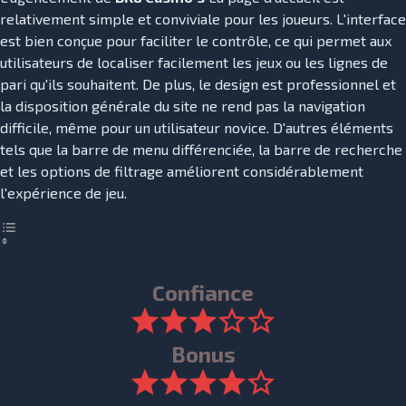
relativement simple et conviviale pour les joueurs. L'interface
est bien conçue pour faciliter le contrôle, ce qui permet aux
utilisateurs de localiser facilement les jeux ou les lignes de
pari qu'ils souhaitent. De plus, le design est professionnel et
la disposition générale du site ne rend pas la navigation
difficile, même pour un utilisateur novice. D'autres éléments
tels que la barre de menu différenciée, la barre de recherche
et les options de filtrage améliorent considérablement
l'expérience de jeu.
Confiance
Bonus