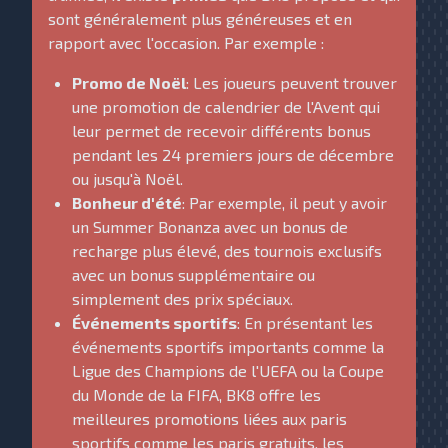
sont généralement plus généreuses et en
rapport avec l'occasion. Par exemple :
Promo de Noël
: Les joueurs peuvent trouver
une promotion de calendrier de l'Avent qui
leur permet de recevoir différents bonus
pendant les 24 premiers jours de décembre
ou jusqu'à Noël.
Bonheur d'été
: Par exemple, il peut y avoir
un Summer Bonanza avec un bonus de
recharge plus élevé, des tournois exclusifs
avec un bonus supplémentaire ou
simplement des prix spéciaux.
Événements sportifs
: En présentant les
événements sportifs importants comme la
Ligue des Champions de l'UEFA ou la Coupe
du Monde de la FIFA, BK8 offre les
meilleures promotions liées aux paris
sportifs comme les paris gratuits, les