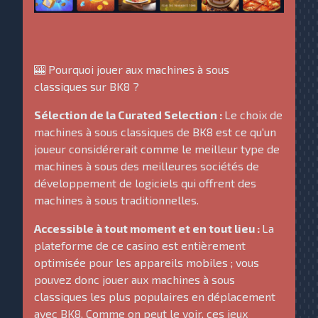
🎰 Pourquoi jouer aux machines à sous
classiques sur BK8 ?
Sélection de la Curated Selection :
Le choix de
machines à sous classiques de BK8 est ce qu'un
joueur considérerait comme le meilleur type de
machines à sous des meilleures sociétés de
développement de logiciels qui offrent des
machines à sous traditionnelles.
Accessible à tout moment et en tout lieu :
La
plateforme de ce casino est entièrement
optimisée pour les appareils mobiles ; vous
pouvez donc jouer aux machines à sous
classiques les plus populaires en déplacement
avec BK8. Comme on peut le voir, ces jeux