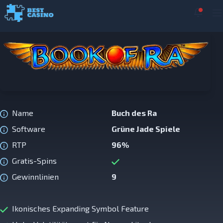
Top vertrauenswürdige Casinoseiten für Spieler |
Benach
Ha
themeTF
Zur Navigation springen
Zum Inhalt springen
Name
Buch des Ra
Software
Grüne Jade Spiele
RTP
96%
Gratis-Spins
Gewinnlinien
9
Ikonisches Expanding Symbol Feature