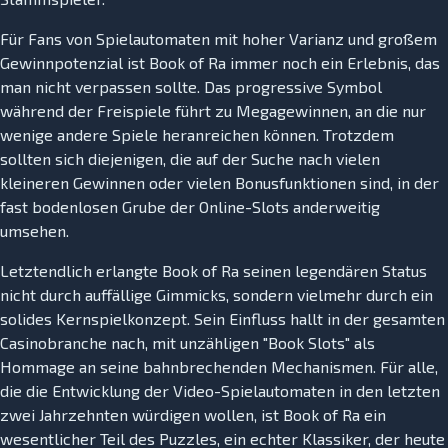
Für Fans von Spielautomaten mit hoher Varianz und großem
Gewinnpotenzial ist Book of Ra immer noch ein Erlebnis, das
man nicht verpassen sollte. Das progressive Symbol
während der Freispiele führt zu Megagewinnen, an die nur
wenige andere Spiele heranreichen können. Trotzdem
sollten sich diejenigen, die auf der Suche nach vielen
kleineren Gewinnen oder vielen Bonusfunktionen sind, in der
fast bodenlosen Grube der Online-Slots anderweitig
umsehen.
Letztendlich erlangte Book of Ra seinen legendären Status
nicht durch auffällige Gimmicks, sondern vielmehr durch ein
solides Kernspielkonzept. Sein Einfluss hallt in der gesamten
Casinobranche nach, mit unzähligen "Book Slots" als
Hommage an seine bahnbrechenden Mechanismen. Für alle,
die die Entwicklung der Video-Spielautomaten in den letzten
zwei Jahrzehnten würdigen wollen, ist Book of Ra ein
wesentlicher Teil des Puzzles, ein echter Klassiker, der heute