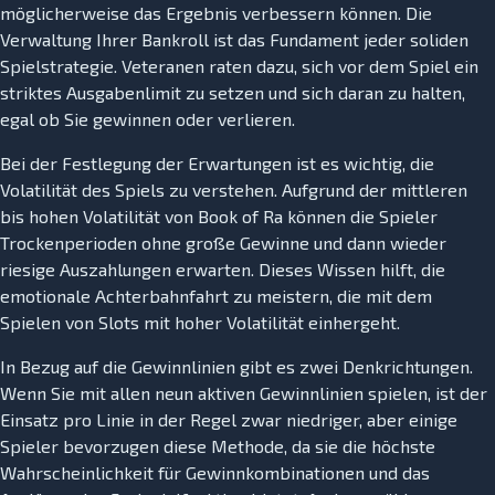
möglicherweise das Ergebnis verbessern können. Die
Verwaltung Ihrer Bankroll ist das Fundament jeder soliden
Spielstrategie. Veteranen raten dazu, sich vor dem Spiel ein
striktes Ausgabenlimit zu setzen und sich daran zu halten,
egal ob Sie gewinnen oder verlieren.
Bei der Festlegung der Erwartungen ist es wichtig, die
Volatilität des Spiels zu verstehen. Aufgrund der mittleren
bis hohen Volatilität von Book of Ra können die Spieler
Trockenperioden ohne große Gewinne und dann wieder
riesige Auszahlungen erwarten. Dieses Wissen hilft, die
emotionale Achterbahnfahrt zu meistern, die mit dem
Spielen von Slots mit hoher Volatilität einhergeht.
In Bezug auf die Gewinnlinien gibt es zwei Denkrichtungen.
Wenn Sie mit allen neun aktiven Gewinnlinien spielen, ist der
Einsatz pro Linie in der Regel zwar niedriger, aber einige
Spieler bevorzugen diese Methode, da sie die höchste
Wahrscheinlichkeit für Gewinnkombinationen und das