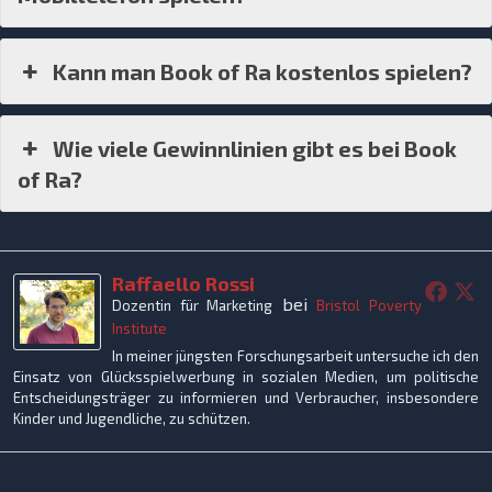
Kann man Book of Ra kostenlos spielen?
Wie viele Gewinnlinien gibt es bei Book
of Ra?
Raffaello Rossi
bei
Dozentin für Marketing
Bristol Poverty
Institute
In meiner jüngsten Forschungsarbeit untersuche ich den
Einsatz von Glücksspielwerbung in sozialen Medien, um politische
Entscheidungsträger zu informieren und Verbraucher, insbesondere
Kinder und Jugendliche, zu schützen.