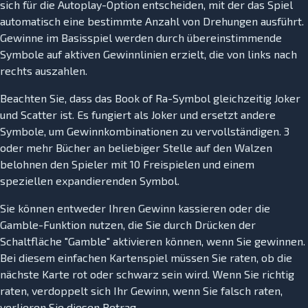
sich für die Autoplay-Option entscheiden, mit der das Spiel
automatisch eine bestimmte Anzahl von Drehungen ausführt.
Gewinne im Basisspiel werden durch übereinstimmende
Symbole auf aktiven Gewinnlinien erzielt, die von links nach
rechts auszahlen.
Beachten Sie, dass das Book of Ra-Symbol gleichzeitig Joker
und Scatter ist. Es fungiert als Joker und ersetzt andere
Symbole, um Gewinnkombinationen zu vervollständigen. 3
oder mehr Bücher an beliebiger Stelle auf den Walzen
belohnen den Spieler mit 10 Freispielen und einem
speziellen expandierenden Symbol.
Sie können entweder Ihren Gewinn kassieren oder die
Gamble-Funktion nutzen, die Sie durch Drücken der
Schaltfläche "Gamble" aktivieren können, wenn Sie gewinnen.
Bei diesem einfachen Kartenspiel müssen Sie raten, ob die
nächste Karte rot oder schwarz sein wird. Wenn Sie richtig
raten, verdoppelt sich Ihr Gewinn, wenn Sie falsch raten,
verlieren Sie diesen Betrag.