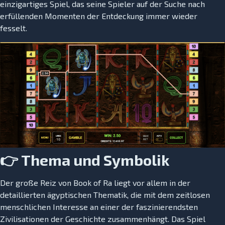
einzigartiges Spiel, das seine Spieler auf der Suche nach
erfüllenden Momenten der Entdeckung immer wieder
fesselt.
👉 Thema und Symbolik
Der große Reiz von Book of Ra liegt vor allem in der
detaillierten ägyptischen Thematik, die mit dem zeitlosen
menschlichen Interesse an einer der faszinierendsten
Zivilisationen der Geschichte zusammenhängt. Das Spiel