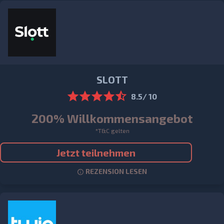
SLOTT
8.5/ 10
200% Willkommensangebot
*T&C gelten
Jetzt teilnehmen
REZENSION LESEN