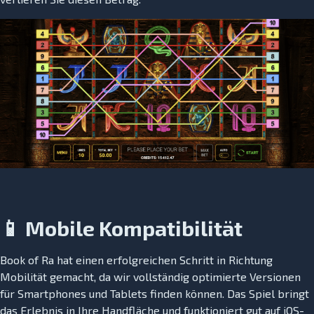
📱 Mobile Kompatibilität
Book of Ra hat einen erfolgreichen Schritt in Richtung
Mobilität gemacht, da wir vollständig optimierte Versionen
für Smartphones und Tablets finden können. Das Spiel bringt
das Erlebnis in Ihre Handfläche und funktioniert gut auf iOS-