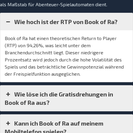
als Maßstab für Abenteuer-Spielautomaten dient.
Wie hoch ist der RTP von Book of Ra?
Book of Ra hat einen theoretischen Return to Player
(RTP) von 94,26%, was leicht unter dem
Branchendurchschnitt liegt. Dieser niedrigere
Prozentsatz wird jedoch durch die hohe Volatilität des
Spiels und das beträchtliche Gewinnpotenzial während
der Freispielfunktion ausgeglichen.
Wie löse ich die Gratisdrehungen in
Book of Ra aus?
Kann ich Book of Ra auf meinem
Mobiltelefon spielen?