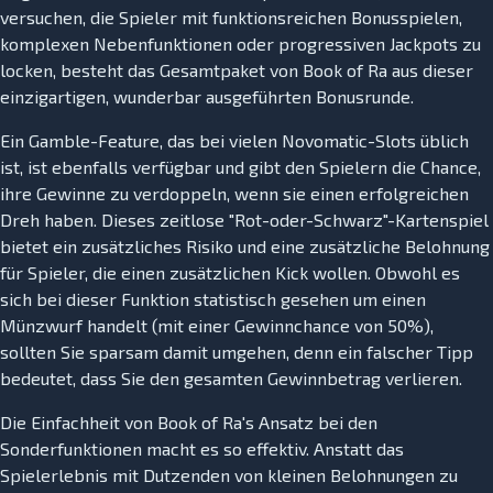
versuchen, die Spieler mit funktionsreichen Bonusspielen,
komplexen Nebenfunktionen oder progressiven Jackpots zu
locken, besteht das Gesamtpaket von Book of Ra aus dieser
einzigartigen, wunderbar ausgeführten Bonusrunde.
Ein Gamble-Feature, das bei vielen Novomatic-Slots üblich
ist, ist ebenfalls verfügbar und gibt den Spielern die Chance,
ihre Gewinne zu verdoppeln, wenn sie einen erfolgreichen
Dreh haben. Dieses zeitlose "Rot-oder-Schwarz"-Kartenspiel
bietet ein zusätzliches Risiko und eine zusätzliche Belohnung
für Spieler, die einen zusätzlichen Kick wollen. Obwohl es
sich bei dieser Funktion statistisch gesehen um einen
Münzwurf handelt (mit einer Gewinnchance von 50%),
sollten Sie sparsam damit umgehen, denn ein falscher Tipp
bedeutet, dass Sie den gesamten Gewinnbetrag verlieren.
Die Einfachheit von Book of Ra's Ansatz bei den
Sonderfunktionen macht es so effektiv. Anstatt das
Spielerlebnis mit Dutzenden von kleinen Belohnungen zu