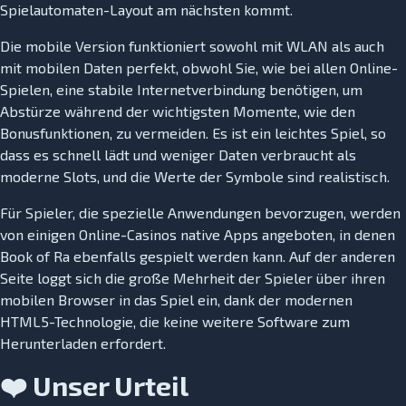
Spielautomaten-Layout am nächsten kommt.
Die mobile Version funktioniert sowohl mit WLAN als auch
mit mobilen Daten perfekt, obwohl Sie, wie bei allen Online-
Spielen, eine stabile Internetverbindung benötigen, um
Abstürze während der wichtigsten Momente, wie den
Bonusfunktionen, zu vermeiden. Es ist ein leichtes Spiel, so
dass es schnell lädt und weniger Daten verbraucht als
moderne Slots, und die Werte der Symbole sind realistisch.
Für Spieler, die spezielle Anwendungen bevorzugen, werden
von einigen Online-Casinos native Apps angeboten, in denen
Book of Ra ebenfalls gespielt werden kann. Auf der anderen
Seite loggt sich die große Mehrheit der Spieler über ihren
mobilen Browser in das Spiel ein, dank der modernen
HTML5-Technologie, die keine weitere Software zum
Herunterladen erfordert.
❤️ Unser Urteil