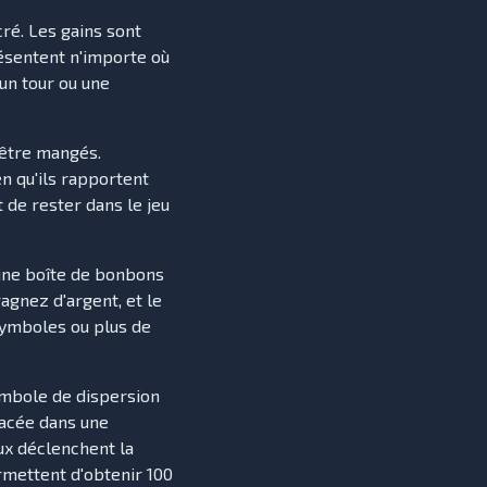
ré. Les gains sont
ésentent n'importe où
un tour ou une
 être mangés.
n qu'ils rapportent
 de rester dans le jeu
une boîte de bonbons
agnez d'argent, et le
symboles ou plus de
symbole de dispersion
lacée dans une
aux déclenchent la
rmettent d'obtenir 100