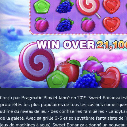
Conçu par Pragmatic Play et lancé en 2019, Sweet Bonanza es
propriétés les plus populaires de tous les casinos numériques
ultime du niveau de jeu - des confiseries familières - CandyL
de la gaieté. Avec sa grille 6×5 et son système fantaisiste de
jeux de machines à sous), Sweet Bonanza a donné un nouveau sou