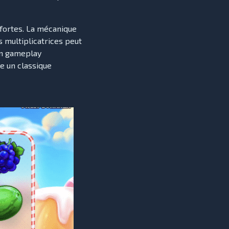
 fortes. La mécanique
s multiplicatrices peut
'un gameplay
e un classique