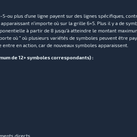
-5-ou plus d'une ligne payent sur des lignes spécifiques, con
paraissant n'importe où sur la grille 6×5. Plus il y a de symb
nentielle à partir de 8 jusqu'à atteindre le montant maximum
importe où " où plusieurs variétés de symboles peuvent être 
ute entre en action, car de nouveaux symboles apparaissent.
mum de 12+ symboles correspondants) :
ements directs