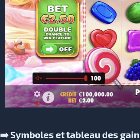
➡️ Symboles et tableau des gain