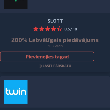
SLOTT
8.5/ 10
200% Labvēlīgais piedāvājums
*T&C Apply
Pievienojies tagad
LASĪT PĀRSKATU