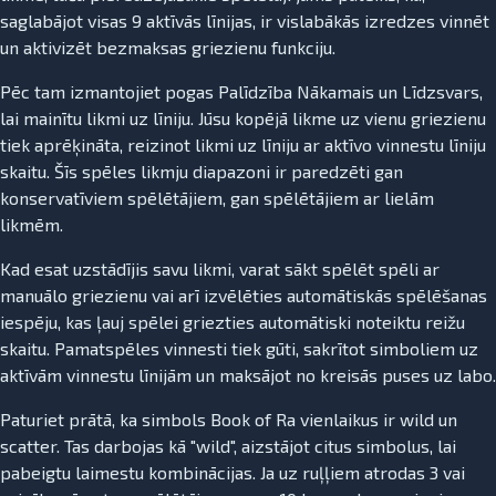
saglabājot visas 9 aktīvās līnijas, ir vislabākās izredzes vinnēt
un aktivizēt bezmaksas griezienu funkciju.
Pēc tam izmantojiet pogas Palīdzība Nākamais un Līdzsvars,
lai mainītu likmi uz līniju. Jūsu kopējā likme uz vienu griezienu
tiek aprēķināta, reizinot likmi uz līniju ar aktīvo vinnestu līniju
skaitu. Šīs spēles likmju diapazoni ir paredzēti gan
konservatīviem spēlētājiem, gan spēlētājiem ar lielām
likmēm.
Kad esat uzstādījis savu likmi, varat sākt spēlēt spēli ar
manuālo griezienu vai arī izvēlēties automātiskās spēlēšanas
iespēju, kas ļauj spēlei griezties automātiski noteiktu reižu
skaitu. Pamatspēles vinnesti tiek gūti, sakrītot simboliem uz
aktīvām vinnestu līnijām un maksājot no kreisās puses uz labo.
Paturiet prātā, ka simbols Book of Ra vienlaikus ir wild un
scatter. Tas darbojas kā "wild", aizstājot citus simbolus, lai
pabeigtu laimestu kombinācijas. Ja uz ruļļiem atrodas 3 vai