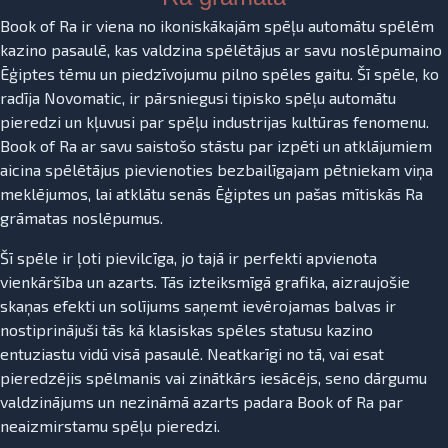
Book of Ra ir viena no ikoniskākajām spēļu automātu spēlēm
kazino pasaulē, kas valdzina spēlētājus ar savu noslēpumaino
Ēģiptes tēmu un piedzīvojumu pilno spēles gaitu. Šī spēle, ko
radīja Novomatic, ir pārsniegusi tipisko spēļu automātu
pieredzi un kļuvusi par spēļu industrijas kultūras fenomenu.
Book of Ra ar savu saistošo stāstu par izpēti un atklājumiem
aicina spēlētājus pievienoties bezbailīgajam pētniekam viņa
meklējumos, lai atklātu senās Ēģiptes un pašas mītiskās Ra
grāmatas noslēpumus.
Šī spēle ir ļoti pievilcīga, jo tajā ir perfekti apvienota
vienkāršība un azarts. Tās izteiksmīgā grafika, aizraujošie
skaņas efekti un solījums saņemt ievērojamas balvas ir
nostiprinājuši tās kā klasiskas spēles statusu kazino
entuziastu vidū visā pasaulē. Neatkarīgi no tā, vai esat
pieredzējis spēlmanis vai zinātkārs iesācējs, seno dārgumu
valdzinājums un nezināmā azarts padara Book of Ra par
neaizmirstamu spēļu pieredzi.