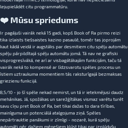
lejupielādēt citu programmatūru.
❤️ Mūsu spriedums
Ir pagājuši vairāk nekā 15 gadi, kopš Book of Ra pirmo reizi
tika izlaists tiešsaistes kazino pasaulē, tomēr tas joprojām
kaut kādā veidā ir augstāks par desmitiem citu spēļu automātu
spēļu pārpildītajā spēļu automātu jomā. Tā nav ne grafiski
visprogresīvākā, ne arī ar visbagātākajām funkcijām, taču tā
vairāk nekā to kompensē ar līdzsvarotu spēles procesu un
īstiem uztraukuma momentiem tās raksturīgajā bezmaksas
griezienu funkcijā.
8,5/10 - jo šī spēle nekad nemirst, un tā ir ietekmējusi daudz
mehānikas. Jā, spožākas un sarežģītākas vismaz varētu turēt
savu cīņu pret Book of Ra, bet tikai dažas to dara tīrības,
mainīguma un potenciālā atalgojuma ziņā. Spēles
nepārtrauktie panākumi ir zīmīgi - nozarē, kurā spēļu
automāti pēc dažiem mēnešiem kļūst tikai par izplūdušu