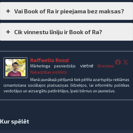
Vai Book of Ra ir pieejama bez maksas?
Cik vinnestu līniju ir Book of Ra?
Raffaello Rossi
vietnē
Mārketinga pasniedzējs
Bristoles
Nabadzības institūts
Manā jaunākajā pētījumā tiek pētīta azartspēļu reklāmas
izmantošana sociālajos plašsaziņas līdzekļos, lai informētu politikas
veidotājus un aizsargātu patērētājus, īpaši bērnus un jauniešus.
Kur spēlēt