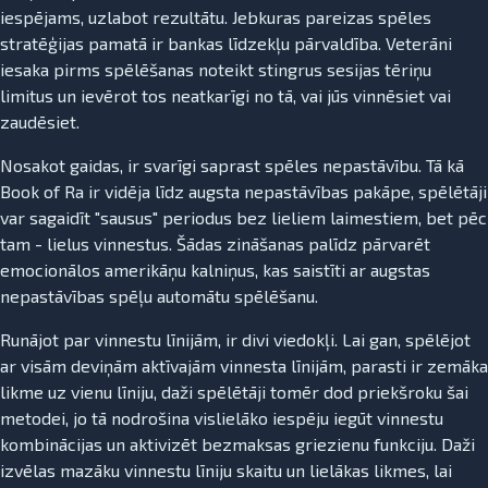
iespējams, uzlabot rezultātu. Jebkuras pareizas spēles
stratēģijas pamatā ir bankas līdzekļu pārvaldība. Veterāni
iesaka pirms spēlēšanas noteikt stingrus sesijas tēriņu
limitus un ievērot tos neatkarīgi no tā, vai jūs vinnēsiet vai
zaudēsiet.
Nosakot gaidas, ir svarīgi saprast spēles nepastāvību. Tā kā
Book of Ra ir vidēja līdz augsta nepastāvības pakāpe, spēlētāji
var sagaidīt "sausus" periodus bez lieliem laimestiem, bet pēc
tam - lielus vinnestus. Šādas zināšanas palīdz pārvarēt
emocionālos amerikāņu kalniņus, kas saistīti ar augstas
nepastāvības spēļu automātu spēlēšanu.
Runājot par vinnestu līnijām, ir divi viedokļi. Lai gan, spēlējot
ar visām deviņām aktīvajām vinnesta līnijām, parasti ir zemāka
likme uz vienu līniju, daži spēlētāji tomēr dod priekšroku šai
metodei, jo tā nodrošina vislielāko iespēju iegūt vinnestu
kombinācijas un aktivizēt bezmaksas griezienu funkciju. Daži
izvēlas mazāku vinnestu līniju skaitu un lielākas likmes, lai