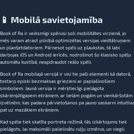
📱 Mobilā savietojamība
Book of Ra ir veiksmīgi spērusi soli mobilitātes virzienā, jo
mēs varam atrast pilnībā optimizētas versijas viedtālruņiem
un planšetdatoriem. Pārnesot spēli uz plaukstas, tā labi
darbojas iOS un Android ierīcēs, nodrošinot šo klasisko spēļu
automātu kustībā, neapdraudot reālo spēli.
Book of Ra mobilajā versijā ir visi tie paši elementi kā datorā,
tostarp episki bezmaksas griezieni ar paplašinošiem
simboliem. Jaunā versija ir mērķtiecīgi pielāgota
skārienjūtīgajiem ekrāniem, ar lielām pogām un vienkāršotām
izvēlnēm, kas padara pārvietošanos pa jauno saskarni intuitīvu
pat uz mazākiem ekrāniem.
Kad spēle tiek skatīta portreta režīmā, tās izkārtojums tiek
pielāgots, lai maksimāli palielinātu ruļļu izmērus, un viegli