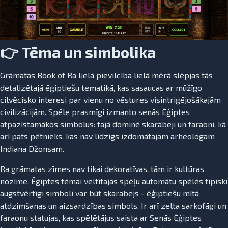
👉 Tēma un simbolika
Grāmatas Book of Ra lielā pievilcība lielā mērā slēpjas tās
detalizētajā ēģiptiešu tematikā, kas sasaucas ar mūžīgo
cilvēcisko interesi par vienu no vēstures visintriģējošākajām
civilizācijām. Spēle prasmīgi izmanto senās Ēģiptes
atpazīstamākos simbolus: tajā dominē skarabeji un faraoni, kā
arī pats pētnieks, kas nav līdzīgs izdomātajam arheologam
Indiana Džonsam.
Ra grāmatas zīmes nav tikai dekoratīvas, tām ir kultūras
nozīme. Ēģiptes tēmai veltītajās spēļu automātu spēlēs tipiski
augstvērtīgi simboli var būt skarabejs - ēģiptiešu mītā
atdzimšanas un aizsardzības simbols. Ir arī zelta sarkofāgi un
faraonu statujas, kas spēlētājus saista ar Senās Ēģiptes