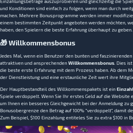
Einzahlungsbeträge auszuprobieren und gleichzeitig die Spie
und Konditionen sind einfach zu folgen, wenn man durch wei
machen. Mehrere Bonusprogramme werden immer modifiziert u
einem bestimmten Zeitpunkt angeboten werden möchten, wesha
haben, den Spielern die beste Erfahrung überhaupt zu geben.
🎁 Willkommensbonus
Jedes Mal, wenn ein Benutzer den bunten und faszinierenden
attraktiven und ansprechenden
Willkommensbonus
. Dies i
die beste erste Erfahrung mit dem Prozess haben. Ab dem Mome
der Dienstleistung und eine erstaunliche Zeit wert ihre Mitgl
Der Hauptbestandteil des Willkommenspakets ist ein
Einzah
Spiele verdoppelt. Wenn Sie Ihr erstes Geld auf die Website
um Ihnen ein besseres Gleichgewicht bei der Anmeldung zu ge
Bonusobergrenze den Betrag auf 100% "verdoppelt", damit der
Zum Beispiel, $100 Einzahlung entiteles Sie zu extra $100 i