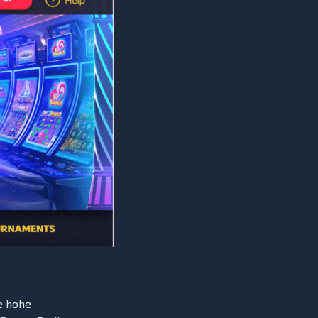
e hohe