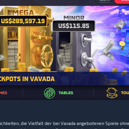
ichkeiten, die Vielfalt der bei Vavada angebotenen Spiele ohn