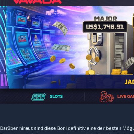
Darüber hinaus sind diese Boni definitiv eine der besten Mögl