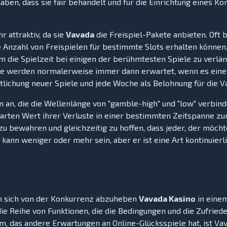
ben, dass sie fair behandelt und für die Einrichtung eines Ko
 attraktiv, da sie
Vavada
die Freispiel-Pakete anbieten. Oft b
 Anzahl von Freispielen für bestimmte Slots erhalten können.
 die Spielzeit bei einigen der berühmtesten Spiele zu verlän
ete werden normalerweise immer dann erwartet, wenn es ein
ntlichung neuer Spiele und jede Woche als Belohnung für die 
 an, die die Wellenlänge von "gamble-high" und "low" verbinde
arten Wert ihrer Verluste in einer bestimmten Zeitspanne zurü
 zu bewahren und gleichzeitig zu hoffen, dass jeder, der möchte
ann weniger oder mehr sein, aber er ist eine Art kontinuierl
 um sich von der Konkurrenz abzuheben
Vavada Kasino
in einem
e Reihe von Funktionen, die die Bedingungen und die Zufried
m, das andere Erwartungen an Online-Glücksspiele hat, ist Va