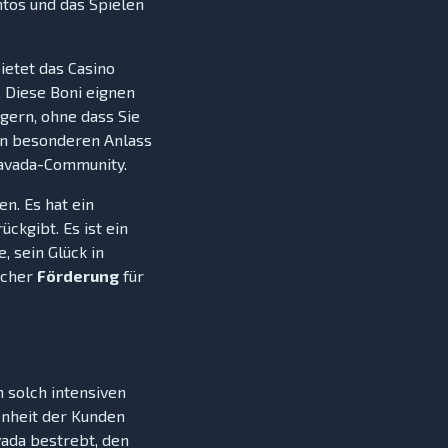
ntos und das Spielen
ietet das Casino
 Diese Boni eignen
gern, ohne dass Sie
en besonderen Anlass
Vavada-Community.
n. Es hat ein
ckgibt. Es ist ein
, sein Glück in
icher
Förderung
für
 solch intensiven
enheit der Kunden
vada bestrebt, den