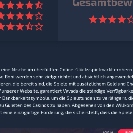
Gesamtbew
eine Nische im überfüllten Online-Glücksspielmarkt erobern k
ese Boni werden sehr zielgerichtet und absichtlich angewende
eren, die bereit sind, die Spiele mit zusätzlichem Geld und C
 unserer Website, garantiert Vavada die ständige Verfügbarke
her Dankbarkeitssymbole, um die Spielstunden zu verlängern, 
 zu Gunsten des Casinos zu haben. Abgesehen von den Willk
 eine einzigartige Förderung, die sicherstellt, dass die Spiel