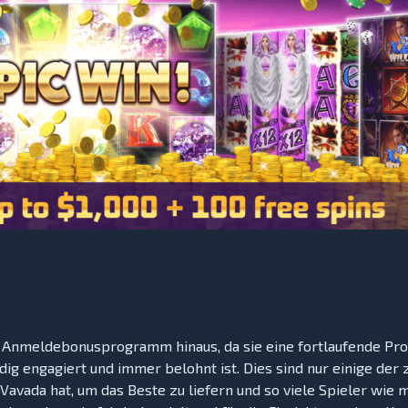
e Anmeldebonusprogramm hinaus, da sie eine fortlaufende Pro
dig engagiert und immer belohnt ist. Dies sind nur einige der
 Vavada hat, um das Beste zu liefern und so viele Spieler wie 