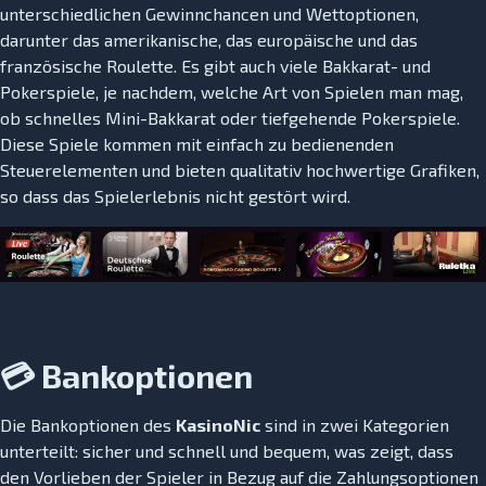
unterschiedlichen Gewinnchancen und Wettoptionen,
darunter das amerikanische, das europäische und das
französische Roulette. Es gibt auch viele Bakkarat- und
Pokerspiele, je nachdem, welche Art von Spielen man mag,
ob schnelles Mini-Bakkarat oder tiefgehende Pokerspiele.
Diese Spiele kommen mit einfach zu bedienenden
Steuerelementen und bieten qualitativ hochwertige Grafiken,
so dass das Spielerlebnis nicht gestört wird.
💳 Bankoptionen
Die Bankoptionen des
KasinoNic
sind in zwei Kategorien
unterteilt: sicher und schnell und bequem, was zeigt, dass
den Vorlieben der Spieler in Bezug auf die Zahlungsoptionen