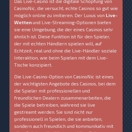
Das Live-Casino ist die digitale Schöpfung von
CasinoNic, die versucht, echte Casinos so gut wie
möglich online zu imitieren. Der Luxus von
Live-
Wetten
und Live-Streaming-Optionen bieten
sie eine Umgebung, die der eines Casinos sehr
ähnlich ist. Diese Funktion ist für den Spieler,
der mit echten Händlern spielen will, auf
Echtzeit, real und ohne die Live-Händler soziale
Interaktion, wie beim Spielen mit dem Live-
Tische konzipiert.
Die Live-Casino-Option von CasinoNic ist eines
der wichtigsten Angebote des Casinos, bei dem
die Spieler mit professionellen und
freundlichen Dealern zusammenarbeiten, die
die Spiele betreiben, während sie live
gestreamt werden. Sie sind nicht nur
professionell in Spielen, die sie anbieten,
sondern auch freundlich und kommunikativ mit