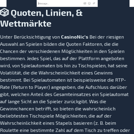
🎲 Quoten, Linien, &
Wettmärkte
Unter Berücksichtigung von
CasinoNic's
Bei der riesigen
Auswahl an Spielen bilden die Quoten Faktoren, die die
Chancen der verschiedenen Möglichkeiten in den Spielen
bestimmen. Jedes Spiel, das auf der Plattform angeboten
wird, von Spielautomaten bis hin zu Tischspielen, hat seine
Volatilität, die die Wahrscheinlichkeit eines Gewinns
bestimmt. Bei Spielautomaten ist beispielsweise die RTP-
Rate (Return to Player) angegeben, die Aufschluss darüber
gibt, welchen Anteil des Gesamteinsatzes ein Spielautomat
auf lange Sicht an die Spieler zurückgibt. Was die
Gewinnchancen betrifft, so bieten die wahrscheinlich
beliebtesten Tischspiele Möglichkeiten, die auf der
Wahrscheinlichkeit eines Stapels basieren (z. B. beim
Roulette eine bestimmte Zahl auf dem Tisch zu treffen oder