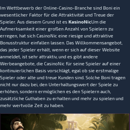
Im Wettbewerb der Online-Casino-Branche sind Boni ein
wesentlicher Faktor für die Attraktivität und Treue der
Spieler. Aus diesem Grund ist es
KasinoNic
Um die
Aufmerksamkeit einer großen Anzahl von Spielern zu
erregen, hat sich CasinoNic eine riesige und attraktive
Bonusstruktur einfallen lassen. Das Willkommensangebot,
das jeder Spieler erhält, wenn er sich auf dieser Website
anmeldet, ist sehr attraktiv, und es gibt andere
Werbeangebote, die CasinoNic für seine Spieler auf einer
kontinuierlichen Basis vorschlägt, egal ob sie erstmalige
Spieler oder alte und treue Kunden sind. Solche Boni tragen
nicht nur dazu bei, den Unterhaltungswert der Spiele zu
erhöhen, sondern ermöglichen es den Spielern auch,
zusätzliche Guthaben zu erhalten und mehr zu spielen und
mehr wertvolle Zeit zu haben.