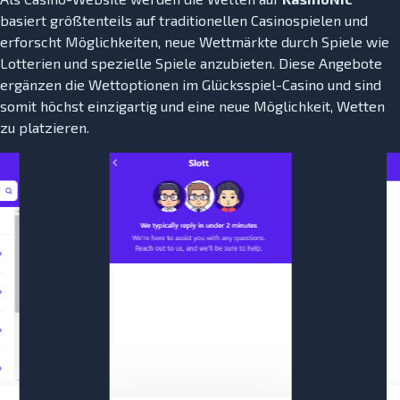
basiert größtenteils auf traditionellen Casinospielen und
erforscht Möglichkeiten, neue Wettmärkte durch Spiele wie
Lotterien und spezielle Spiele anzubieten. Diese Angebote
ergänzen die Wettoptionen im Glücksspiel-Casino und sind
somit höchst einzigartig und eine neue Möglichkeit, Wetten
zu platzieren.