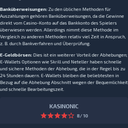
Banküberweisungen:
Zu den üblichen Methoden für
Auszahlungen gehören Banküberweisungen, da die Gewinne
direkt vom Casino-Konto auf das Bankkonto des Spielers
überwiesen werden. Allerdings nimmt diese Methode im
Vergleich zu anderen Methoden relativ viel Zeit in Anspruch,
z. B. durch Bankverfahren und Überprüfung.
E-Geldbörsen:
Dies ist ein weiterer Vorteil der Abhebungen;
E-Wallets Optionen wie Skrill und Neteller haben schnelle
und sichere Methoden der Abhebung, die in der Regel bis zu
24 Stunden dauern. E-Wallets bleiben die beliebtesten in
Bezug auf die Abhebung Abschnitt wegen der Bequemlichkeit
und schnelle Bearbeitungszeit.
KASINONIC
8/ 10