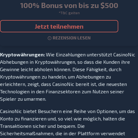
100% Bonus von bis zu $500
*T&C gelten
Jetzt teilnehmen
REZENSION LESEN
Kryptowährungen:
Wie Einzahlungen unterstützt CasinoNic
Abhebungen in Kryptowährungen, so dass die Kunden ihre
Gewinne leicht abholen können. Diese Fähigkeit, durch
Kryptowährungen zu handeln, um Abhebungen zu
erleichtern, zeigt, dass CasinoNic bereit ist, die neuesten
Technologien in den Finanzsektoren zum Nutzen seiner
Spieler zu umarmen.
CasinoNic bietet Besuchern eine Reihe von Optionen, um das
Konto zu finanzieren und, so viel wie möglich, halten die
Transaktionen sicher und bequem. Die
Sicherheitsmaßnahmen, die in der Plattform verwendet