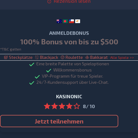
Rezension lesen
ANMELDEBONUS
100% Bonus von bis zu $500
*T&C gelten
Steckplätze
Blackjack
Roulette
Bakkarat
Alle Spiele >>
Eine breite Palette von Spieloptionen
Willkommensbonus
VIP-Programm für treue Spieler.
24/7-Kundensupport über Live-Chat.
KASINONIC
8/ 10
Jetzt teilnehmen