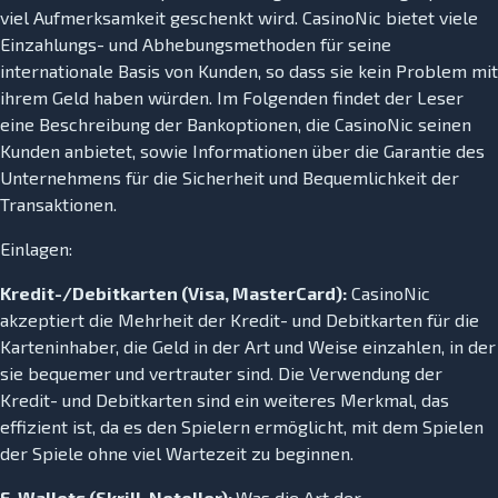
viel Aufmerksamkeit geschenkt wird. CasinoNic bietet viele
Einzahlungs- und Abhebungsmethoden für seine
internationale Basis von Kunden, so dass sie kein Problem mit
ihrem Geld haben würden. Im Folgenden findet der Leser
eine Beschreibung der Bankoptionen, die CasinoNic seinen
Kunden anbietet, sowie Informationen über die Garantie des
Unternehmens für die Sicherheit und Bequemlichkeit der
Transaktionen.
Einlagen:
Kredit-/Debitkarten (Visa, MasterCard):
CasinoNic
akzeptiert die Mehrheit der Kredit- und Debitkarten für die
Karteninhaber, die Geld in der Art und Weise einzahlen, in der
sie bequemer und vertrauter sind. Die Verwendung der
Kredit- und Debitkarten sind ein weiteres Merkmal, das
effizient ist, da es den Spielern ermöglicht, mit dem Spielen
der Spiele ohne viel Wartezeit zu beginnen.
E-Wallets (Skrill, Neteller):
Was die Art der