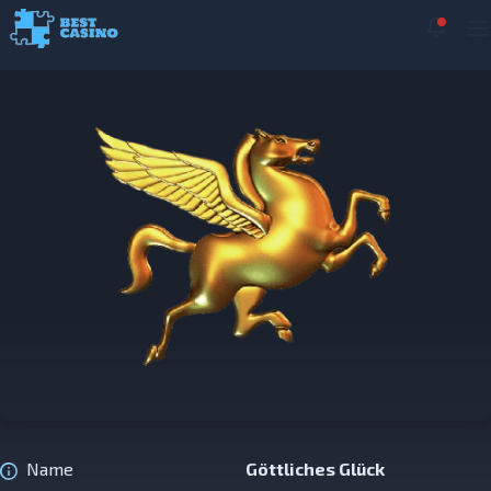
Top vertrauenswürdige Casinoseiten für Spieler |
Benach
Ha
themeTF
Zur Navigation springen
Zum Inhalt springen
Name
Göttliches Glück