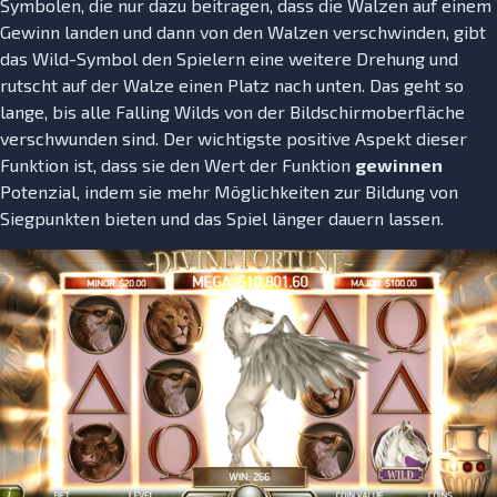
Symbolen, die nur dazu beitragen, dass die Walzen auf einem
Gewinn landen und dann von den Walzen verschwinden, gibt
das Wild-Symbol den Spielern eine weitere Drehung und
rutscht auf der Walze einen Platz nach unten. Das geht so
lange, bis alle Falling Wilds von der Bildschirmoberfläche
verschwunden sind. Der wichtigste positive Aspekt dieser
Funktion ist, dass sie den Wert der Funktion
gewinnen
Potenzial, indem sie mehr Möglichkeiten zur Bildung von
Siegpunkten bieten und das Spiel länger dauern lassen.