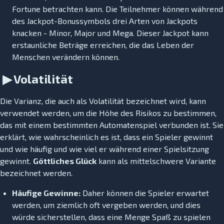
Fortune betrachten kann. Die Teilnehmer können während
des Jackpot-Bonussymbols drei Arten von Jackpots
knacken - Minor, Major und Mega. Dieser Jackpot kann
erstaunliche Beträge erreichen, die das Leben der
Menschen verändern können.
▶ Volatilität
Die Varianz, die auch als Volatilität bezeichnet wird, kann
verwendet werden, um die Höhe des Risikos zu bestimmen,
das mit einem bestimmten Automatenspiel verbunden ist. Sie
erklärt, wie wahrscheinlich es ist, dass ein Spieler gewinnt
und wie häufig und wie viel er während einer Spielsitzung
gewinnt.
Göttliches Glück
kann als mittelschwere Variante
bezeichnet werden.
Häufige Gewinne:
Daher können die Spieler erwartet
werden, um ziemlich oft vergeben werden, und dies
würde sicherstellen, dass eine Menge Spaß zu spielen