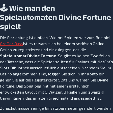
🕹️ Wie man den
Spielautomaten Divine Fortune
spielt
Die Einrichtung ist einfach. Wie bei Spielen wie zum Beispiel
Großer Bass
ist es ratsam, sich bei einem seriösen Online-
Casino zu registrieren und einzuloggen, das die
Spielautomat Divine Fortune
. So gibt es keinen Zweifel an
der Tatsache, dass die Spieler sollten für Casinos mit NetEnt's
Slots Bibliothek ausschließlich entscheiden. Nachdem Sie im
Casino angekommen sind, loggen Sie sich in Ihr Konto ein,
gehen Sie auf die Registerkarte Slots und wählen Sie Divine
Fortune. Das Spiel beginnt mit einem erstaunlich
entwickelten Layout mit 5 Walzen, 3 Reihen und zwanzig
Gewinnlinien, das im alten Griechenland angesiedelt ist.
Zunächst müssen einige Einsatzparameter geändert werden,