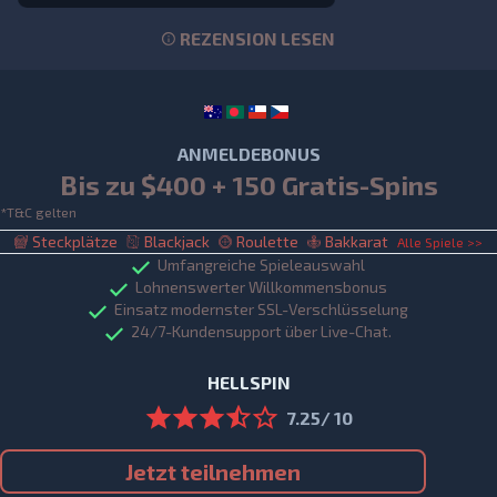
REZENSION LESEN
ANMELDEBONUS
Bis zu $400 + 150 Gratis-Spins
*T&C gelten
Steckplätze
Blackjack
Roulette
Bakkarat
Alle Spiele >>
Umfangreiche Spieleauswahl
Lohnenswerter Willkommensbonus
Einsatz modernster SSL-Verschlüsselung
24/7-Kundensupport über Live-Chat.
HELLSPIN
7.25/ 10
Jetzt teilnehmen