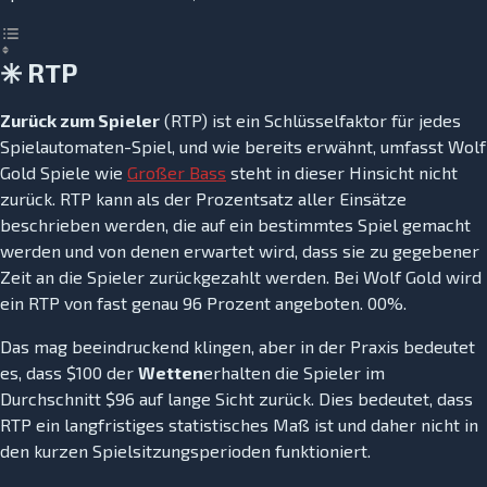
✳️ RTP
Zurück zum Spieler
(RTP) ist ein Schlüsselfaktor für jedes
Spielautomaten-Spiel, und wie bereits erwähnt, umfasst Wolf
Gold Spiele wie
Großer Bass
steht in dieser Hinsicht nicht
zurück. RTP kann als der Prozentsatz aller Einsätze
beschrieben werden, die auf ein bestimmtes Spiel gemacht
werden und von denen erwartet wird, dass sie zu gegebener
Zeit an die Spieler zurückgezahlt werden. Bei Wolf Gold wird
ein RTP von fast genau 96 Prozent angeboten. 00%.
Das mag beeindruckend klingen, aber in der Praxis bedeutet
es, dass $100 der
Wetten
erhalten die Spieler im
Durchschnitt $96 auf lange Sicht zurück. Dies bedeutet, dass
RTP ein langfristiges statistisches Maß ist und daher nicht in
den kurzen Spielsitzungsperioden funktioniert.