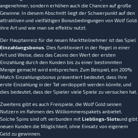
angenehmer, sondern erhöhen auch die Chancen auf große
Gewinne. In diesem Abschnitt liegt der Schwerpunkt auf den
attraktiven und vielfältigen Bonusbedingungen von Wolf Gold:
ihre Art und wie man sie effektiv nutzt.
Der Hauptanreiz für die neuen Marktteilnehmer ist das Spiel
Einzahlungsbonus
. Dies funktioniert in der Regel in einer
Art und Weise, dass das Casino den Wert der ersten
Einzahlung durch den Kunden bis zu einer bestimmten
Menge gemacht wird entsprechen. Zum Beispiel, ein 200%
Match Einzahlungsbonus präsentiert bedeutet, dass Ihre
erste Einzahlung in der Tat verdoppelt werden könnte, und
dies bedeutet, dass der Spieler viele Spiele zu versuchen hat.
Zweitens gibt es auch Freispiele, die Wolf Gold seinen
Nutzern im Rahmen des Willkommenspakets anbietet.
Solche Spins sind oft verbunden mit
Lieblings-Slots
und gibt
neuen Kunden die Möglichkeit, ohne Einsatz von eigenem
Geld zu gewinnen.