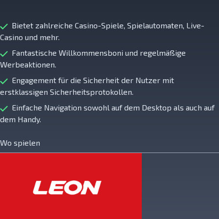
Bietet zahlreiche Casino-Spiele, Spielautomaten, Live-
Casino und mehr.
Fantastische Willkommensboni und regelmäßige
Werbeaktionen.
Engagement für die Sicherheit der Nutzer mit
erstklassigen Sicherheitsprotokollen.
Einfache Navigation sowohl auf dem Desktop als auch auf
dem Handy.
Wo spielen