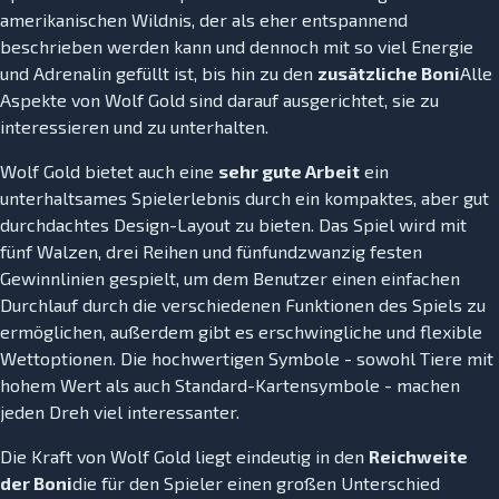
amerikanischen Wildnis, der als eher entspannend
beschrieben werden kann und dennoch mit so viel Energie
und Adrenalin gefüllt ist, bis hin zu den
zusätzliche Boni
Alle
Aspekte von Wolf Gold sind darauf ausgerichtet, sie zu
interessieren und zu unterhalten.
Wolf Gold bietet auch eine
sehr gute Arbeit
ein
unterhaltsames Spielerlebnis durch ein kompaktes, aber gut
durchdachtes Design-Layout zu bieten. Das Spiel wird mit
fünf Walzen, drei Reihen und fünfundzwanzig festen
Gewinnlinien gespielt, um dem Benutzer einen einfachen
Durchlauf durch die verschiedenen Funktionen des Spiels zu
ermöglichen, außerdem gibt es erschwingliche und flexible
Wettoptionen. Die hochwertigen Symbole - sowohl Tiere mit
hohem Wert als auch Standard-Kartensymbole - machen
jeden Dreh viel interessanter.
Die Kraft von Wolf Gold liegt eindeutig in den
Reichweite
der Boni
die für den Spieler einen großen Unterschied