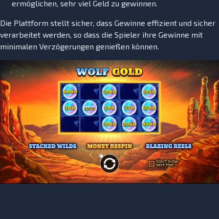
ermöglichen, sehr viel Geld zu gewinnen.
Die Plattform stellt sicher, dass Gewinne effizient und sicher
verarbeitet werden, so dass die Spieler ihre Gewinne mit
minimalen Verzögerungen genießen können.