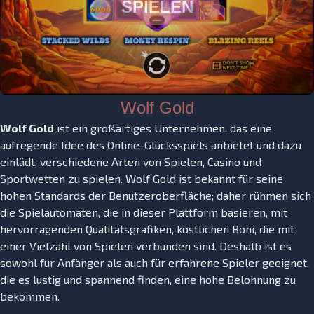
SPIELEN
Wolf Gold
Wolf Gold
ist ein großartiges Unternehmen, das eine
aufregende Idee des Online-Glücksspiels anbietet und dazu
einlädt, verschiedene Arten von Spielen, Casino und
Sportwetten zu spielen. Wolf Gold ist bekannt für seine
hohen Standards der Benutzeroberfläche; daher rühmen sich
die Spielautomaten, die in dieser Plattform basieren, mit
hervorragenden Qualitätsgrafiken, köstlichen Boni, die mit
einer Vielzahl von Spielen verbunden sind. Deshalb ist es
sowohl für Anfänger als auch für erfahrene Spieler geeignet,
die es lustig und spannend finden, eine hohe Belohnung zu
bekommen.