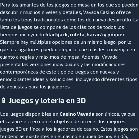
Para los amantes de los juegos de mesa en los que se pueden
descubrir muchos niveles y detalles, Vavada Casino ofrece
tanto los tipos tradicionales como los de nuevo desarrollo. La
lista de juegos se compone de los clásicos de todos los
tiempos incluyendo
blackjack, ruleta, bacará y póquer
.
Siempre hay múltiples opciones de un mismo juego, por lo
que los jugadores pueden elegir lo que más les convenga en
cuanto a reglas y máximos de mesa. Además, Vavada
presenta las versiones individuales y las modificaciones
contemporáneas de este tipo de juegos con nuevas y
emocionantes ideas y soluciones, incluyendo diferentes tipos
de apuestas para los jugadores.
📱 Juegos y lotería en 3D
Los juegos disponibles en
Casino Vavada
son únicos, ya que
el casino se creó con el objetivo de ofrecer los mejores
juegos 3D en línea a los jugadores de casino. Estos juegos son
tendencias existentes en el casino en línea de hoy en día,