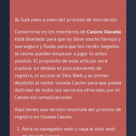
📝 Guía paso a paso del proceso de inscripción
Convertirse en los miembros de
Casino Vavada
está diseñado para que no lleve mucho tiempo y
sea seguro y fluido para que los recién llegados
al casino puedan empezar a jugar lo antes
posible. El propósito de este artículo será
explicar en detalle el procedimiento de
registro, el acceso al Sitio Web y su primer
depósito al visitar Vavada Casino para que pueda
disfrutar de todos los servicios ofrecidos por el
Casino sin complicaciones.
Aquí tienes una versión resumida del proceso de
registro en Vavada Casino:
Abra su navegador web y vaya al sitio web
de Vavada Casino.