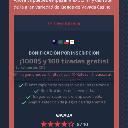
de la gran variedad de juegos de Vavada Casino.
Leer Reseña
BONIFICACIÓN POR INSCRIPCIÓN
¡1000$ y 100 tiradas gratis!
*Se aplican las C&C
Tragamonedas
Blackjack
Ruleta
Baccarat
Todos los Juegos >>
Plazos rápidos de tramitación de las retiradas.
Bonificaciones de bienvenida.
Juegos con licencia y encriptación SSL.
Amplia selección de juegos de tragaperras.
VAVADA
8/ 10