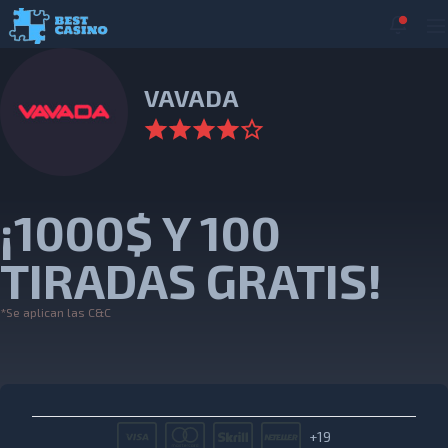
Sitios de casino de confianza para jugadores | themeTF
Notifi
Men
Saltar a la navegación
Ir al contenido
VAVADA
¡1000$ Y 100
TIRADAS GRATIS!
*Se aplican las C&C
+19