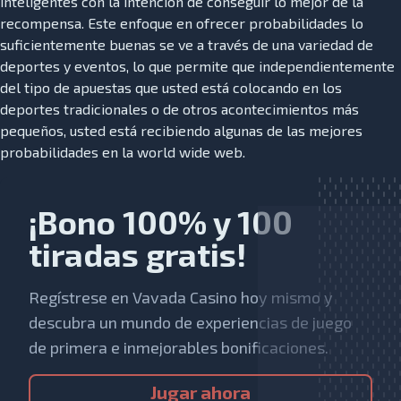
inteligentes con la intención de conseguir lo mejor de la
recompensa. Este enfoque en ofrecer probabilidades lo
suficientemente buenas se ve a través de una variedad de
deportes y eventos, lo que permite que independientemente
del tipo de apuestas que usted está colocando en los
deportes tradicionales o de otros acontecimientos más
pequeños, usted está recibiendo algunas de las mejores
probabilidades en la world wide web.
¡Bono 100% y 100
tiradas gratis!
Regístrese en Vavada Casino hoy mismo y
descubra un mundo de experiencias de juego
de primera e inmejorables bonificaciones.
Jugar ahora