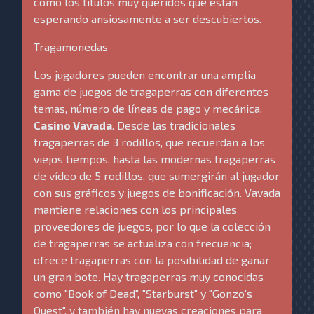
como los títulos muy queridos que están
esperando ansiosamente a ser descubiertos.
Tragamonedas
Los jugadores pueden encontrar una amplia
gama de juegos de tragaperras con diferentes
temas, número de líneas de pago y mecánica.
Casino Vavada
. Desde las tradicionales
tragaperras de 3 rodillos, que recuerdan a los
viejos tiempos, hasta las modernas tragaperras
de vídeo de 5 rodillos, que sumergirán al jugador
con sus gráficos y juegos de bonificación. Vavada
mantiene relaciones con los principales
proveedores de juegos, por lo que la colección
de tragaperras se actualiza con frecuencia;
ofrece tragaperras con la posibilidad de ganar
un gran bote. Hay tragaperras muy conocidas
como "Book of Dead", "Starburst" y "Gonzo's
Quest", y también hay nuevas creaciones para