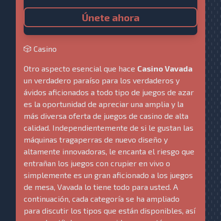
Únete ahora
🎲 Casino
Otro aspecto esencial que hace
Casino Vavada
un verdadero paraíso para los verdaderos y
ávidos aficionados a todo tipo de juegos de azar
es la oportunidad de apreciar una amplia y la
más diversa oferta de juegos de casino de alta
calidad. Independientemente de si le gustan las
máquinas tragaperras de nuevo diseño y
altamente innovadoras, le encanta el riesgo que
entrañan los juegos con crupier en vivo o
simplemente es un gran aficionado a los juegos
de mesa, Vavada lo tiene todo para usted. A
continuación, cada categoría se ha ampliado
para discutir los tipos que están disponibles, así