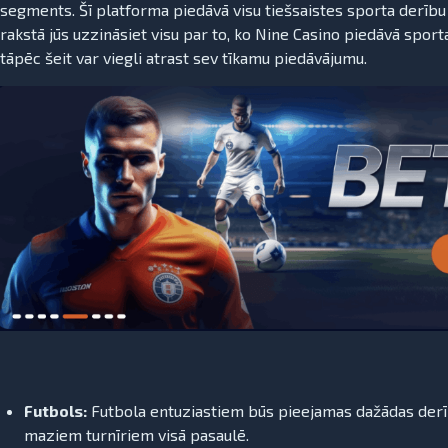
segments. Šī platforma piedāvā visu tiešsaistes sporta derību 
rakstā jūs uzzināsiet visu par to, ko Nine Casino piedāvā sporta
tāpēc šeit var viegli atrast sev tīkamu piedāvājumu.
Futbols:
Futbola entuziastiem būs pieejamas dažādas derību
maziem turnīriem visā pasaulē.