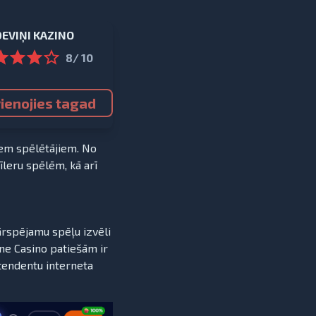
DEVIŅI KAZINO
8/ 10
ienojies tagad
iem spēlētājiem. No
leru spēlēm, kā arī
ārspējamu spēļu izvēli
ne Casino patiešām ir
etendentu interneta