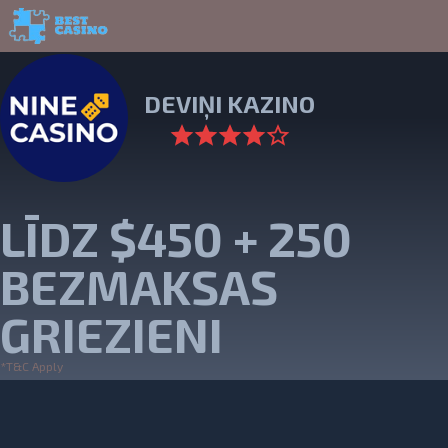
Uzticamākās kazino vietnes spēlētājiem
Pāriet uz navigāciju
Pāriet uz saturu
DEVIŅI KAZINO
LĪDZ $450 + 250
BEZMAKSAS
GRIEZIENI
*T&C Apply