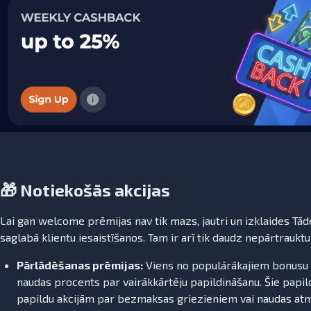
🎁 Notiekošās akcijas
Lai gan welcome prēmijas nav tik mazs, jautri un izklaides Tādē
saglabā klientu iesaistīšanos. Tam ir arī tik daudz nepārtrauktu
Pārlādēšanas prēmijas:
Viens no populārākajiem bonusu ve
naudas procents par vairākkārtēju papildināšanu. Šie papil
papildu akcijām par bezmaksas griezieniem vai naudas at