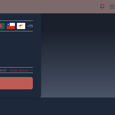
Paziņo
Gal
+19
arat
Visas spēles >>