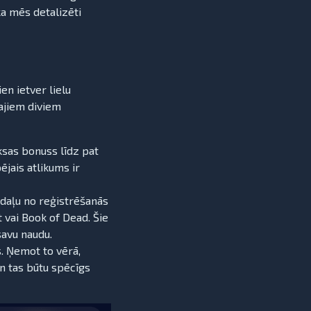
ka mēs detalizēti
en ietver lielu
ajiem diviem
ksas bonuss līdz pat
jais atlikums ir
daļu no reģistrēšanās
 vai Book of Dead. Šie
savu naudu.
. Ņemot to vērā,
n tas būtu spēcīgs