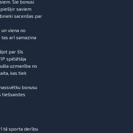
siem. Šie bonusi
 piešķir saviem
ībnieki sacenšas par
s un viena no
 tas arī samazina
jot par šīs
VIP spēlētāja
duāla uzmanība no
ita, kas tiek
iemassvētku bonusu
 tiešsaistes
ī tā sporta derību