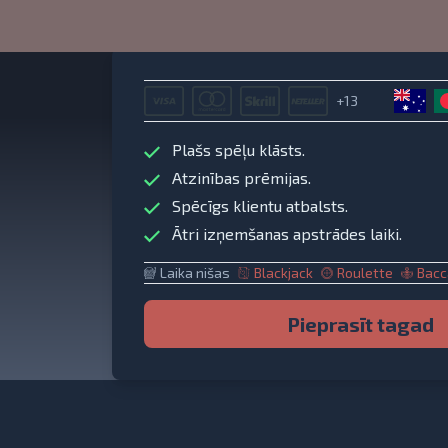
 | topicTF
Labākie RTP spēļu automāti un vairāk
+13
Plašs spēļu klāsts.
Atzinības prēmijas.
Spēcīgs klientu atbalsts.
Ātri izņemšanas apstrādes laiki.
Laika nišas
Blackjack
Roulette
Bacc
Pieprasīt tagad