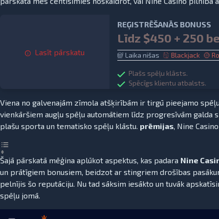
pārskatā mēs centīsimies noskaidrot, vai Nine Casino pilnībā at
REĢISTRĒŠANĀS BONUSS
Līdz $450 + 250 b
Lasīt pārskatu
Laika nišas
Blackjack
Ro
Plašs spēļu klāsts.
Spēcīgs klientu atbalsts.
Viena no galvenajām zīmola atšķirībām ir tirgū pieejamo spēļ
vienkāršiem augļu spēļu automātiem līdz progresīvām galda s
plašu sporta un tematisko spēļu klāstu.
prēmijas
, Nine Casino
Šajā pārskatā mēģina aplūkot aspektus, kas padara
Nine Casi
un prātīgiem bonusiem, beidzot ar stingriem drošības pasākumi
pelnījis šo reputāciju. Nu tad sāksim iesākto un tuvāk apskatī
spēļu jomā.