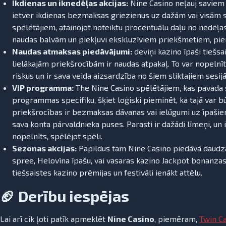
Ikdienas un iknedēļas akcijas:
Nine Casino neļauj saviem 
ietver ikdienas bezmaksas griezienus uz dažām vai visām 
spēlētājiem, atainojot noteiktu procentuālu daļu no nedēļas
naudas balvām un piekļuvi ekskluzīviem priekšmetiem, pie
Naudas atmaksas piedāvājumi:
deviņi kazino īpaši tiešsa
lielākajām priekšrocībām ir naudas atpakaļ. To var nopelnī
riskus un ir sava veida aizsardzība no šiem sliktajiem sesij
VIP programma:
The Nine Casino spēlētājiem, kas pavada s
programmas specifiku, šķiet loģiski pieminēt, ka tajā var bū
priekšrocības ir bezmaksas dāvanas vai ielūgumi uz īpaši
sava konta pārvaldnieka puses. Parasti ir dažādi līmeņi, un 
nopelnīts, spēlējot spēli.
Sezonas akcijas:
Papildus tam Nine Casino piedāvā daudzas
spree, Helovīna īpašu, vai vasaras kazino Jackpot bonanzas,
tiešsaistes kazino prēmijas un festivāli ienākt attēlu.
🏈 Derību iespējas
Lai arī cik ļoti patīk apmeklēt
Nine Casino
, piemēram,
Twin C