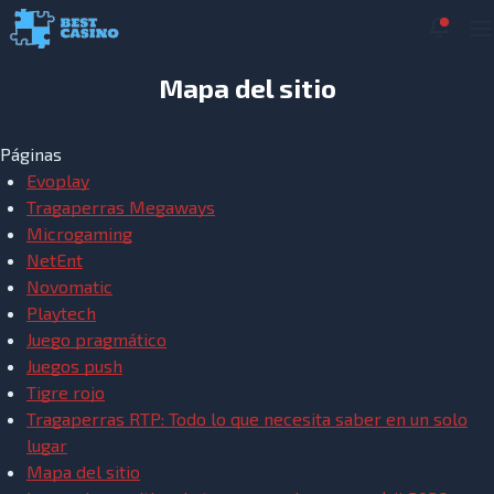
Sitios de casino de confianza para jugadores | themeTF
Notifi
Men
Saltar a la navegación
Ir al contenido
Mapa del sitio
Páginas
Evoplay
Tragaperras Megaways
Microgaming
NetEnt
Novomatic
Playtech
Juego pragmático
Juegos push
Tigre rojo
Tragaperras RTP: Todo lo que necesita saber en un solo
lugar
Mapa del sitio