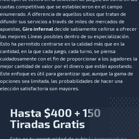
cuotas competitivas que se establecieron en el campo
enumerado. A diferencia de aquellos sitios que tratan de
difundir sus servicios a través de miles de mercados de
apuestas,
Giro infernal
decide sabiamente ceñirse a ofrecer
las mejores Líneas posibles dentro de su especialización.
Esto ha permitido centrarse en la calidad más que en la
cantidad, en la que cada juego, cada turno, se piensa
cuidadosamente con el fin de proporcionar a los jugadores la
mejor cantidad de valor por el dinero que están apostando.
Este enfoque es útil para garantizar que, aunque la gama de
opciones sea limitada, las probabilidades de hacer una
elección satisfactoria son mayores.
Hasta $400 + 150
Tiradas Gratis
Esta es tu oportunidad de subir la temperatura