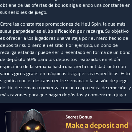
obtiene de las ofertas de bonos siga siendo una constante en
sus sesiones de juego.
Entre las constantes promociones de Hell Spin, la que más
suele parpadear es el
bonificación por recarga
. Su objetivo
es ofrecer a los jugadores una ventaja por el mero hecho de
depositar su dinero en el sitio. Por ejemplo, un bono de
recarga estándar puede ser presentado en forma de un bono
de depósito 50% para los depósitos realizados en el día
específico de la semana hasta una cierta cantidad junto con
varios giros gratis en máquinas tragaperras específicas. Esto
significa que el descanso entre semana, o la sesión de juego
del fin de semana comienza con una capa extra de emoción, y
más razones para que hagan depósitos y comiencen a jugar.