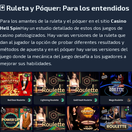
🃏 Ruleta y Póquer: Para los entendidos
Para los amantes de la ruleta y el póquer en el sitio
Casino
Hell Spin
Hay un estudio detallado de estos dos juegos de
casino patologizados. Hay varias versiones de la ruleta que
dan al jugador la opción de probar diferentes resultados y
métodos de apuesta y en el póquer hay varias versiones del
juego donde la mecánica del juego desafía a los jugadores a
mejorar sus habilidades.