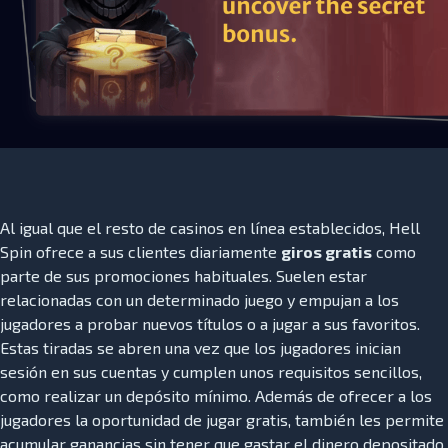
Al igual que el resto de casinos en línea establecidos, Hell
Spin ofrece a sus clientes diariamente
giros gratis
como
parte de sus promociones habituales. Suelen estar
relacionadas con un determinado juego y empujan a los
jugadores a probar nuevos títulos o a jugar a sus favoritos.
Estas tiradas se abren una vez que los jugadores inician
sesión en sus cuentas y cumplen unos requisitos sencillos,
como realizar un depósito mínimo. Además de ofrecer a los
jugadores la oportunidad de jugar gratis, también les permite
acumular ganancias sin tener que gastar el dinero depositado.