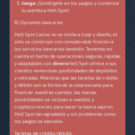
Juega:
¡Sumérgete en los juegos y comienza
tu aventura Hell Spin!
💵 Opciones bancarias
Hell Spin Casino no se limita a traje y diseño, el
sitio se construye con considerable fruición a
los servicios bancarios también. Teniendo en
cuenta el hecho de operaciones seguras, rápidas
y adaptables con
dinero
Hell Spin ofrece a sus
clientes numerosas posibilidades de depósitos
y retiradas. Mientras que las tarjetas de crédito
y débito son la forma de la vieja escuela para
financiar nuestras cuentas, las nuevas
posibilidades se inclinan e-wallets y
cryptocurrencies para hacer la banca aquí en
Hell Spin tan agradable y sin problemas como
los juegos se ejecutan.
Tarjetas de crédito/débito: