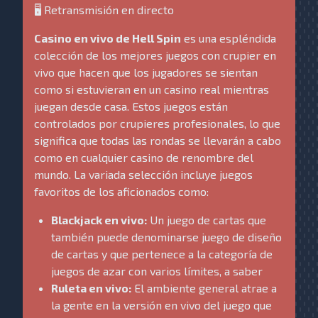
🖥️ Retransmisión en directo
Casino en vivo de Hell Spin
es una espléndida
colección de los mejores juegos con crupier en
vivo que hacen que los jugadores se sientan
como si estuvieran en un casino real mientras
juegan desde casa. Estos juegos están
controlados por crupieres profesionales, lo que
significa que todas las rondas se llevarán a cabo
como en cualquier casino de renombre del
mundo. La variada selección incluye juegos
favoritos de los aficionados como:
Blackjack en vivo:
Un juego de cartas que
también puede denominarse juego de diseño
de cartas y que pertenece a la categoría de
juegos de azar con varios límites, a saber
Ruleta en vivo:
El ambiente general atrae a
la gente en la versión en vivo del juego que