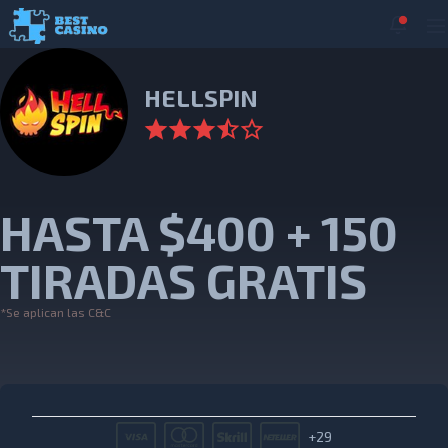
Sitios de casino de confianza para jugadores | themeTF
Notifi
Men
Saltar a la navegación
Ir al contenido
HELLSPIN
HASTA $400 + 150
TIRADAS GRATIS
*Se aplican las C&C
+29