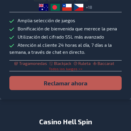
+18
Amplia selección de juegos
Bonificación de bienvenida que merece la pena
Utilización del cifrado SSL más avanzado
Atención al cliente 24 horas al día, 7 días a la
semana, a través de chat en directo.
Tragamonedas
Blackjack
Ruleta
Baccarat
Todos los Juegos >>
Reclamar ahora
Casino Hell Spin