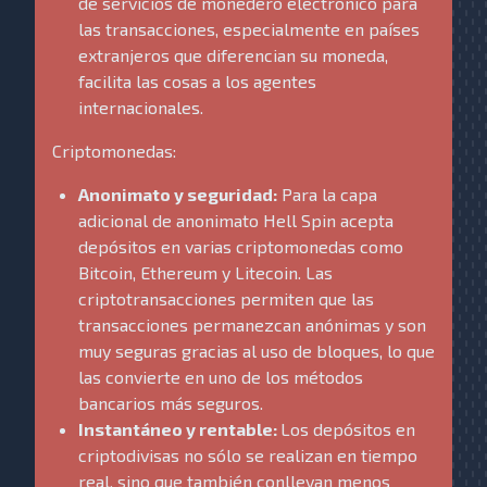
de servicios de monedero electrónico para
las transacciones, especialmente en países
extranjeros que diferencian su moneda,
facilita las cosas a los agentes
internacionales.
Criptomonedas:
Anonimato y seguridad:
Para la capa
adicional de anonimato Hell Spin acepta
depósitos en varias criptomonedas como
Bitcoin, Ethereum y Litecoin. Las
criptotransacciones permiten que las
transacciones permanezcan anónimas y son
muy seguras gracias al uso de bloques, lo que
las convierte en uno de los métodos
bancarios más seguros.
Instantáneo y rentable:
Los depósitos en
criptodivisas no sólo se realizan en tiempo
real, sino que también conllevan menos