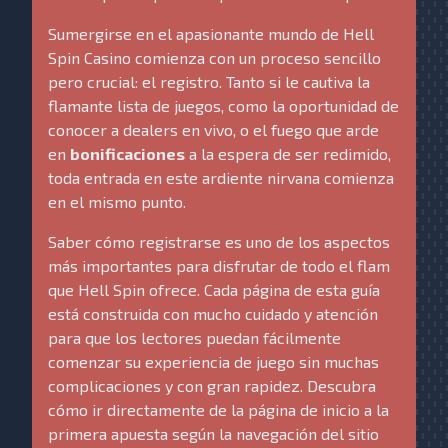
Sumergirse en el apasionante mundo de Hell
Spin Casino comienza con un proceso sencillo
pero crucial: el registro. Tanto si le cautiva la
flamante lista de juegos, como la oportunidad de
conocer a dealers en vivo, o el fuego que arde
en
bonificaciones
a la espera de ser redimido,
toda entrada en este ardiente nirvana comienza
en el mismo punto.
Saber cómo registrarse es uno de los aspectos
más importantes para disfrutar de todo el flam
que Hell Spin ofrece. Cada página de esta guía
está construida con mucho cuidado y atención
para que los lectores puedan fácilmente
comenzar su experiencia de juego sin muchas
complicaciones y con gran rapidez. Descubra
cómo ir directamente de la página de inicio a la
primera apuesta según la navegación del sitio