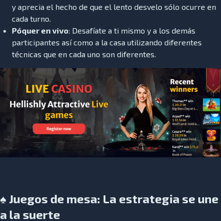
y aprecia el hecho de que el lento desvelo sólo ocurre en
cada turno.
Póquer en vivo
: Desafíate a ti mismo y a los demás
participantes así como a la casa utilizando diferentes
técnicas que en cada uno son diferentes.
♠️ Juegos de mesa: La estrategia se une
a la suerte