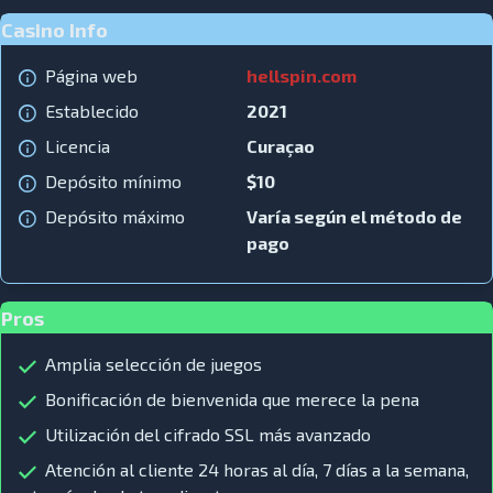
Casino Info
Página web
hellspin.com
Establecido
2021
Licencia
Curaçao
Depósito mínimo
$10
Depósito máximo
Varía según el método de
pago
Pros
Amplia selección de juegos
Bonificación de bienvenida que merece la pena
Utilización del cifrado SSL más avanzado
Atención al cliente 24 horas al día, 7 días a la semana,