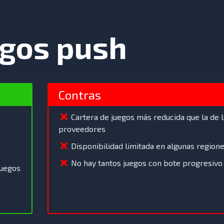
adores | themeTF
Las mejores tragaperras RTP y muc
egos push
Contras
Cartera de juegos más reducida que la de 
proveedores
Disponibilidad limitada en algunas region
No hay tantos juegos con bote progresivo
juegos