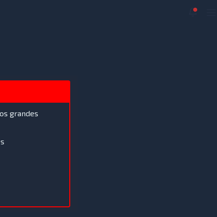
Notifi
ho más
Men
los grandes
es