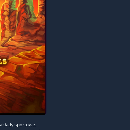
zakłady sportowe.