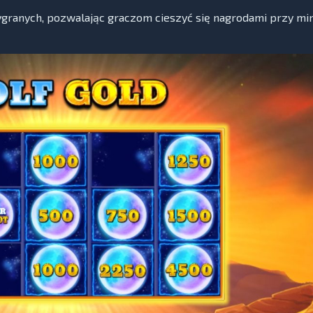
granych, pozwalając graczom cieszyć się nagrodami przy mi