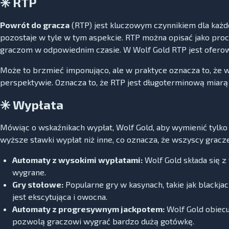
✳️ RTP
Powrót do gracza
(RTP) jest kluczowym czynnikiem dla każdej
pozostaje w tyle w tym aspekcie. RTP można opisać jako pro
graczom w odpowiednim czasie. W Wolf Gold RTP jest oferow
Może to brzmieć imponująco, ale w praktyce oznacza to, że 
perspektywie. Oznacza to, że RTP jest długoterminową miarą st
✳️ Wypłata
Mówiąc o wskaźnikach wypłat, Wolf Gold, aby wymienić tylk
wyższe stawki wypłat niż inne, co oznacza, że wszyscy gracze
Automaty z wysokimi wypłatami:
Wolf Gold składa się z
wygrane.
Gry stołowe:
Popularne gry w kasynach, takie jak blackja
jest ekscytująca i owocna.
Automaty z progresywnym jackpotem:
Wolf Gold obiecu
pozwolą graczowi wygrać bardzo dużą gotówkę.