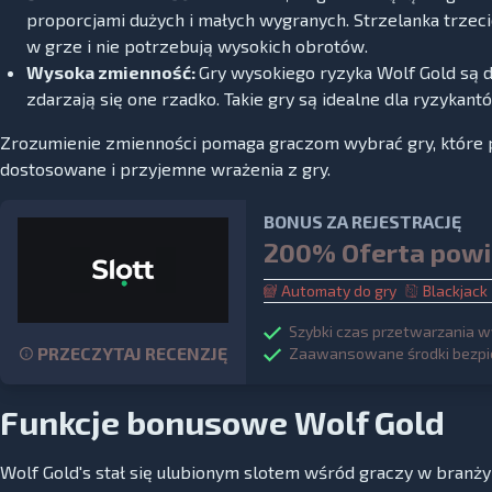
proporcjami dużych i małych wygranych. Strzelanka trzec
w grze i nie potrzebują wysokich obrotów.
Wysoka zmienność:
Gry wysokiego ryzyka Wolf Gold są d
zdarzają się one rzadko. Takie gry są idealne dla ryzykant
Zrozumienie zmienności pomaga graczom wybrać gry, które pas
dostosowane i przyjemne wrażenia z gry.
BONUS ZA REJESTRACJĘ
200% Oferta powi
Automaty do gry
Blackjack
Szybki czas przetwarzania w
PRZECZYTAJ RECENZJĘ
Zaawansowane środki bezpi
Funkcje bonusowe Wolf Gold
Wolf Gold's stał się ulubionym slotem wśród graczy w branż