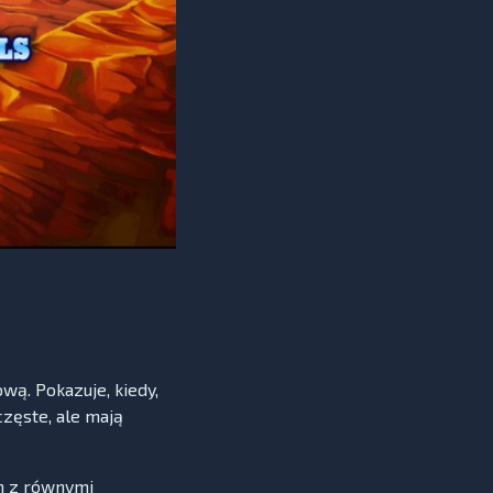
ą. Pokazuje, kiedy,
częste, ale mają
h z równymi