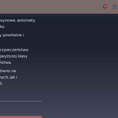
Powiad
Me
asynowe, automaty,
ko.
 powitalne i
ezpieczeństwo
jwyższej klasy
ństwa.
równo na
ch, jak i
h.