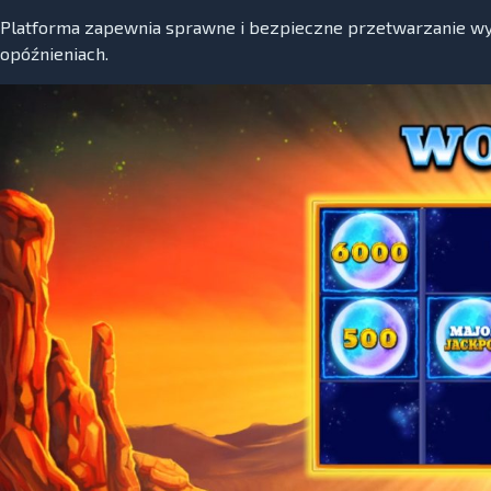
Platforma zapewnia sprawne i bezpieczne przetwarzanie wy
opóźnieniach.