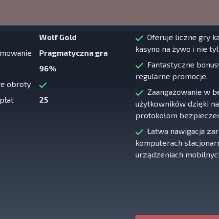
 | themeTF
Najlepsze automaty RTP i nie tylko
Wolf Gold
Oferuje liczne gry k
kasyno na żywo i nie tyl
amowanie
Pragmatyczna gra
Fantastyczne bonusy
96%
regularne promocje.
e obroty
Zaangażowanie w b
płat
25
użytkowników dzięki na
protokołom bezpiecze
Łatwa nawigacja za
komputerach stacjonarny
urządzeniach mobilnyc