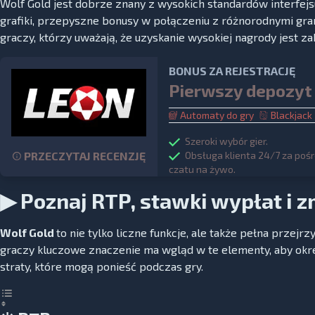
Wolf Gold jest dobrze znany z wysokich standardów interfejsu
grafiki, przepyszne bonusy w połączeniu z różnorodnymi gram
graczy, którzy uważają, że uzyskanie wysokiej nagrody jest za
BONUS ZA REJESTRACJĘ
Pierwszy depozyt 
Automaty do gry
Blackjack
Szeroki wybór gier.
PRZECZYTAJ RECENZJĘ
Obsługa klienta 24/7 za po
czatu na żywo.
▶ Poznaj RTP, stawki wypłat i 
Wolf Gold
to nie tylko liczne funkcje, ale także pełna przejr
graczy kluczowe znaczenie ma wgląd w te elementy, aby okreś
straty, które mogą ponieść podczas gry.