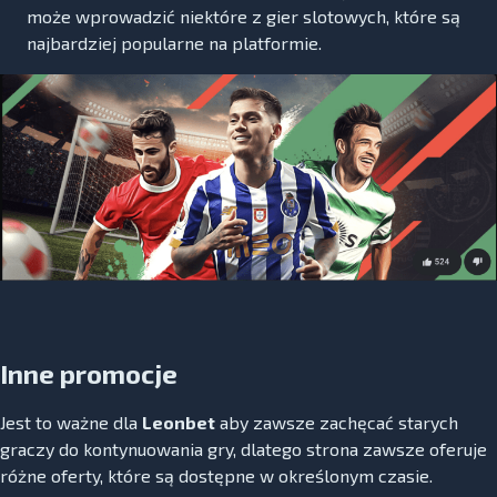
może wprowadzić niektóre z gier slotowych, które są
najbardziej popularne na platformie.
Inne promocje
Jest to ważne dla
Leonbet
aby zawsze zachęcać starych
graczy do kontynuowania gry, dlatego strona zawsze oferuje
różne oferty, które są dostępne w określonym czasie.