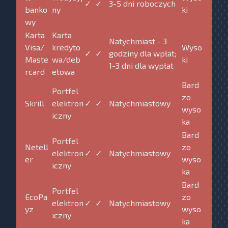
✓
✓
3-5 dni roboczych
banko
ny
ki
wy
Karta
Karta
Natychmiast - 3
Visa/
kredyto
Wyso
✓
✓
godziny dla wpłat;
Maste
wa/deb
ki
1-3 dni dla wypłat
rcard
etowa
Bard
Portfel
zo
Skrill
elektron
✓
✓
Natychmiastowy
wyso
iczny
ka
Bard
Portfel
Netell
zo
elektron
✓
✓
Natychmiastowy
er
wyso
iczny
ka
Bard
Portfel
EcoPa
zo
elektron
✓
✓
Natychmiastowy
yz
wyso
iczny
ka