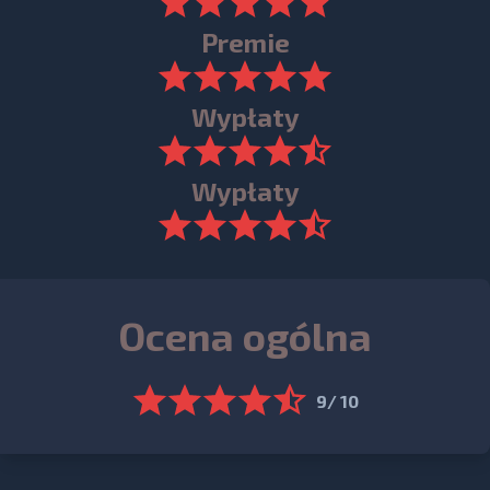
Premie
Wypłaty
Wypłaty
Ocena ogólna
9/ 10