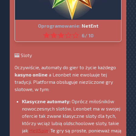
Oprogramowanie:
NetEnt
6/ 10
🎰 Sloty
Oczywiście, automaty do gier to życie każdego
kasyno online
a Leonbet nie ewoluuje tej
tradycji. Platforma obsługuje niezliczone gry
slotowe, w tym:
Klasyczne automaty:
Oprócz miłośników
nowoczesnych slotów, Leonbet ma w swojej
ofercie tak zwane klasyczne sloty dla tych,
którzy wciąż lubią oldschoolowe sloty, takie
jak
HellSpin
. Te gry są proste, ponieważ mają