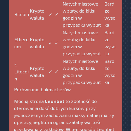
Natychmiastowe
Bard
Krypto
wpłaty; do kilku
zo
Bitcoin
✓
✓
waluta
godzin w
wyso
przypadku wypłat
ka
Natychmiastowe
Bard
Ethere
Krypto
wpłaty; do kilku
zo
✓
✓
um
waluta
godzin w
wyso
przypadku wypłat
ka
Natychmiastowe
Bard
Ł
Krypto
wpłaty; do kilku
zo
Litecoi
✓
✓
waluta
godzin w
wyso
n
przypadku wypłat
ka
Porównanie bukmacherów
Mocną stroną
Leonbet
to zdolność do
oferowania dość dobrych kursów przy
jednoczesnym zachowaniu maksymalnej marży
operacyjnej, która ograniczałaby wartość
uzyskiwaną z zakładów. W ten sposób Leonbet