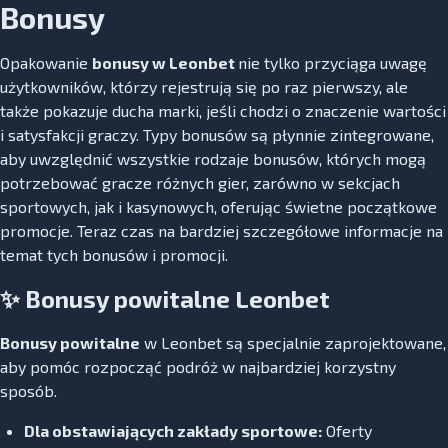
Bonusy
Opakowanie
bonusy w Leonbet
nie tylko przyciąga uwagę
użytkowników, którzy rejestrują się po raz pierwszy, ale
także pokazuje ducha marki, jeśli chodzi o znaczenie wartości
i satysfakcji graczy. Typy bonusów są płynnie zintegrowane,
aby uwzględnić wszystkie rodzaje bonusów, których mogą
potrzebować gracze różnych gier, zarówno w sekcjach
sportowych, jak i kasynowych, oferując świetne początkowe
promocje. Teraz czas na bardziej szczegółowe informacje na
temat tych bonusów i promocji.
✨ Bonusy powitalne Leonbet
Bonusy powitalne
w Leonbet są specjalnie zaprojektowane,
aby pomóc rozpocząć podróż w najbardziej korzystny
sposób.
Dla obstawiających zakłady sportowe:
Oferty