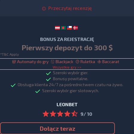
Przeczytaj recenzję
BONUS ZA REJESTRACJĘ
Pierwszy depozyt do 300 $
*T&C Apply
Automaty do gry
Blackjack
Ruletka
Baccarat
Wszystkie gry >>
Szeroki wybór gier.
Bonusy powitalne.
Obsługa klienta 24/7 za pośrednictwem czatu na żywo.
Szeroki wybór gier slotowych.
LEONBET
9/ 10
Dołącz teraz