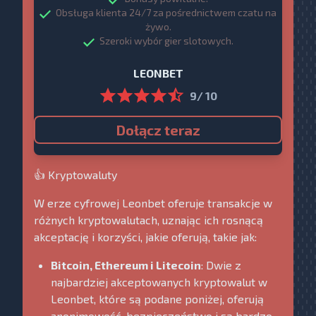
Obsługa klienta 24/7 za pośrednictwem czatu na
żywo.
Szeroki wybór gier slotowych.
LEONBET
9/ 10
Dołącz teraz
👍 Kryptowaluty
W erze cyfrowej Leonbet oferuje transakcje w
różnych kryptowalutach, uznając ich rosnącą
akceptację i korzyści, jakie oferują, takie jak:
Bitcoin, Ethereum i Litecoin
: Dwie z
najbardziej akceptowanych kryptowalut w
Leonbet, które są podane poniżej, oferują
anonimowość, bezpieczeństwo i są bardzo