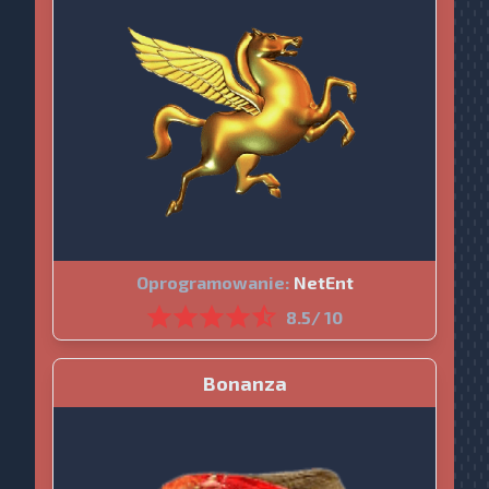
Oprogramowanie:
NetEnt
8.5/ 10
Bonanza