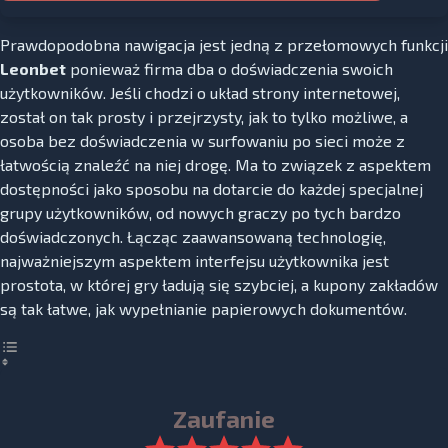
Prawdopodobna nawigacja jest jedną z przełomowych funkcji
Leonbet
ponieważ firma dba o doświadczenia swoich
użytkowników. Jeśli chodzi o układ strony internetowej,
został on tak prosty i przejrzysty, jak to tylko możliwe, a
osoba bez doświadczenia w surfowaniu po sieci może z
łatwością znaleźć na niej drogę. Ma to związek z aspektem
dostępności jako sposobu na dotarcie do każdej specjalnej
grupy użytkowników, od nowych graczy po tych bardzo
doświadczonych. Łącząc zaawansowaną technologię,
najważniejszym aspektem interfejsu użytkownika jest
prostota, w której gry ładują się szybciej, a kupony zakładów
są tak łatwe, jak wypełnianie papierowych dokumentów.
Zaufanie