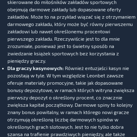
skierowane do miłośników zakładów sportowych
obejmują darmowe zakłady lub dopasowane oferty
zakładów. Może to na przykład wiązać się z otrzymaniem
darmowego zakładu, który może być równy pierwszemu
zakładowi lub nawet określonemu procentowi
pierwszego zakładu. Rzeczywiście jest to dla mnie
zrozumiałe, ponieważ jest to świetny sposób na
zwiedzanie książek sportowych bez korzystania z
pieniędzy graczy.
Dla graczy kasynowych:
Również entuzjaści kasyn nie
pozostają w tyle. W tym względzie Leonbet zawsze
oferuje materiały promocyjne, takie jak dopasowane
bonusy depozytowe, w ramach których witryna zwiększa
pierwszy depozyt o określony procent, co znacznie
zwiększa kapitał początkowy. Darmowe spiny to kolejny
znany bonus powitalny, w ramach którego nowi gracze
otrzymują określoną liczbę darmowych spinów w
określonych grach slotowych. Jest to nie tylko dobra
szansa na trafienie prawdziwych pieniędzy, ale także