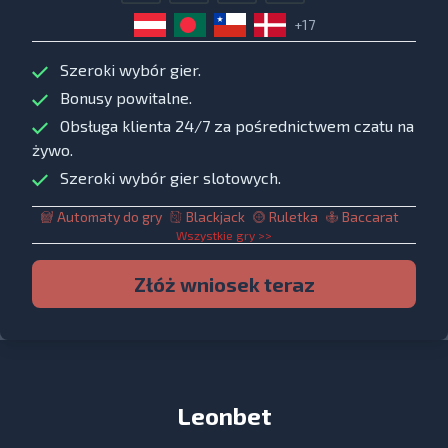
+17
Szeroki wybór gier.
Bonusy powitalne.
Obsługa klienta 24/7 za pośrednictwem czatu na
żywo.
Szeroki wybór gier slotowych.
Automaty do gry
Blackjack
Ruletka
Baccarat
Wszystkie gry >>
Złóż wniosek teraz
Leonbet