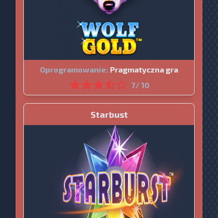
Oprogramowanie:
Pragmatyczna gra
7/ 10
Starbust