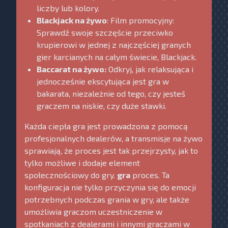
liczby lub kolory.
Blackjack na żywo
: Film promocyjny:
Sprawdź swoje szczęście przeciwko
krupierowi w jednej z najczęściej granych
gier karcianych na całym świecie, Blackjack.
Baccarat na żywo:
Odkryj, jak relaksująca i
jednocześnie ekscytująca jest gra w
bakarata, niezależnie od tego, czy jesteś
graczem na niskie, czy duże stawki.
Każda ciepła gra jest prowadzona z pomocą
profesjonalnych dealerów, a transmisje na żywo
sprawiają, że proces jest tak przejrzysty, jak to
tylko możliwe i dodaje element
społecznościowy do gry.
gra
proces. Ta
konfiguracja nie tylko przyczynia się do emocji
potrzebnych podczas grania w gry, ale także
umożliwia graczom uczestniczenie w
spotkaniach z dealerami i innymi graczami w