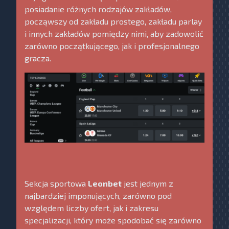
posiadanie różnych rodzajów zakładów,
począwszy od zakładu prostego, zakładu parlay
i innych zakładów pomiędzy nimi, aby zadowolić
zarówno początkującego, jak i profesjonalnego
gracza.
Sekcja sportowa
Leonbet
jest jednym z
najbardziej imponujących, zarówno pod
względem liczby ofert, jak i zakresu
specjalizacji, który może spodobać się zarówno