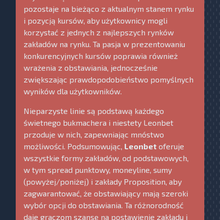
pozostaje na bieżąco z aktualnym stanem rynku
i pozycją kursów, aby użytkownicy mogli
korzystać z jednych z najlepszych rynków
zakładów na rynku. Ta pasja w prezentowaniu
konkurencyjnych kursów poprawia również
wrażenia z obstawiania, jednocześnie
zwiększając prawdopodobieństwo pomyślnych
wyników dla użytkowników.
Nieparzyste linie są podstawą każdego
świetnego bukmachera i niestety Leonbet
przoduje w nich, zapewniając mnóstwo
możliwości. Podsumowując,
Leonbet
oferuje
wszystkie formy zakładów, od podstawowych,
w tym spread punktowy, moneyline, sumy
(powyżej/poniżej) i zakłady Proposition, aby
zagwarantować, że obstawiający mają szeroki
wybór opcji do obstawiania. Ta różnorodność
daje graczom szansę na postawienie zakładu i