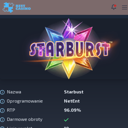
Najbardziej zaufane kasyna dla graczy | themeTF
Powiad
Me
Przejdź do nawigacji
Przejdź do treści
Nazwa
Starbust
Oprogramowanie
NetEnt
RTP
96.09%
Darmowe obroty