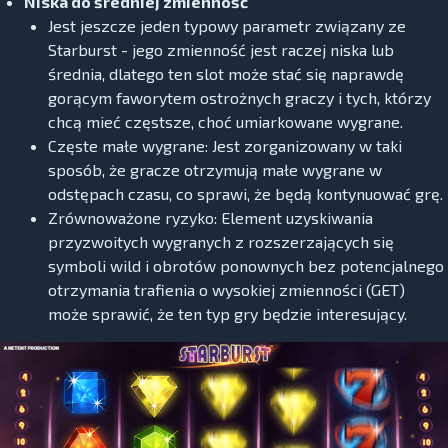
Niska do średniej zmienność
Jest jeszcze jeden typowy parametr związany ze
Starburst - jego zmienność jest raczej niska lub
średnia, dlatego ten slot może stać się naprawdę
gorącym faworytem ostrożnych graczy i tych, którzy
chcą mieć częstsze, choć umiarkowane wygrane.
Częste małe wygrane: Jest zorganizowany w taki
sposób, że gracze otrzymują małe wygrane w
odstępach czasu, co sprawi, że będą kontynuować grę.
Zrównoważone ryzyko: Element uzyskiwania
przyzwoitych wygranych z rozszerzających się
symboli wild i obrotów ponownych bez potencjalnego
otrzymania trafienia o wysokiej zmienności (GET)
może sprawić, że ten typ gry będzie interesujący.