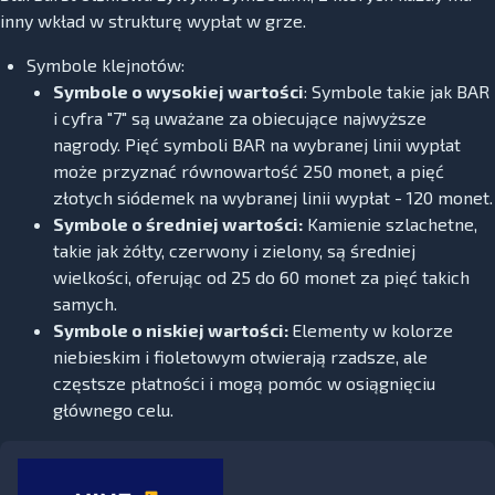
inny wkład w strukturę wypłat w grze.
Symbole klejnotów:
Symbole o wysokiej wartości
: Symbole takie jak BAR
i cyfra "7" są uważane za obiecujące najwyższe
nagrody. Pięć symboli BAR na wybranej linii wypłat
może przyznać równowartość 250 monet, a pięć
złotych siódemek na wybranej linii wypłat - 120 monet.
Symbole o średniej wartości:
Kamienie szlachetne,
takie jak żółty, czerwony i zielony, są średniej
wielkości, oferując od 25 do 60 monet za pięć takich
samych.
Symbole o niskiej wartości:
Elementy w kolorze
niebieskim i fioletowym otwierają rzadsze, ale
częstsze płatności i mogą pomóc w osiągnięciu
głównego celu.