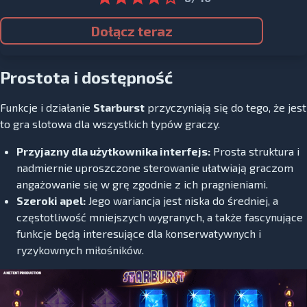
Dołącz teraz
Prostota i dostępność
Funkcje i działanie
Starburst
przyczyniają się do tego, że jest
to gra slotowa dla wszystkich typów graczy.
Przyjazny dla użytkownika interfejs:
Prosta struktura i
nadmiernie uproszczone sterowanie ułatwiają graczom
angażowanie się w grę zgodnie z ich pragnieniami.
Szeroki apel:
Jego wariancja jest niska do średniej, a
częstotliwość mniejszych wygranych, a także fascynujące
funkcje będą interesujące dla konserwatywnych i
ryzykownych miłośników.