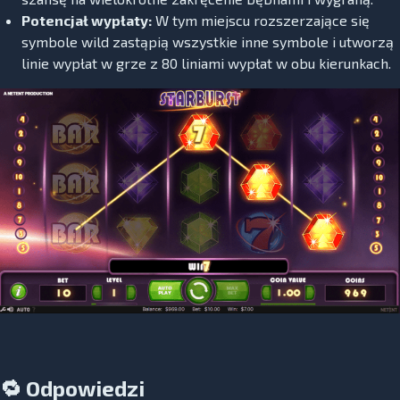
Potencjał wypłaty:
W tym miejscu rozszerzające się
symbole wild zastąpią wszystkie inne symbole i utworzą
linie wypłat w grze z 80 liniami wypłat w obu kierunkach.
🔁 Odpowiedzi