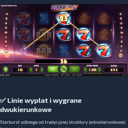
✅ Linie wypłat i wygrane
dwukierunkowe
Starburst odbiega od tradycyjnej struktury jednokierunkowej