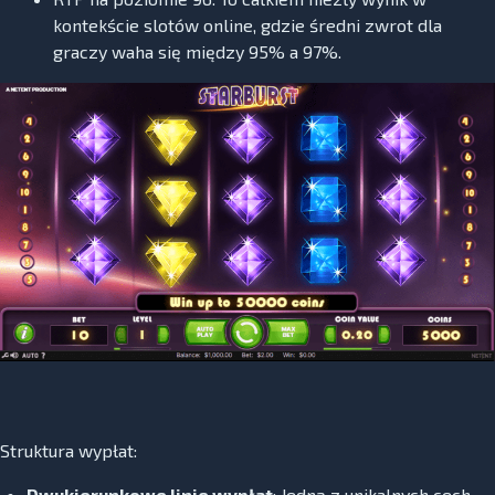
kontekście slotów online, gdzie średni zwrot dla
graczy waha się między 95% a 97%.
Struktura wypłat:
Dwukierunkowe linie wypłat
: Jedną z unikalnych cech