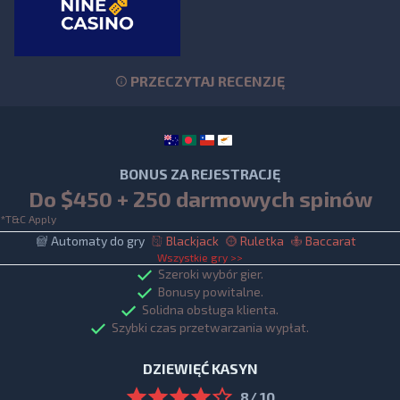
PRZECZYTAJ RECENZJĘ
BONUS ZA REJESTRACJĘ
Do $450 + 250 darmowych spinów
*T&C Apply
Automaty do gry
Blackjack
Ruletka
Baccarat
Wszystkie gry >>
Szeroki wybór gier.
Bonusy powitalne.
Solidna obsługa klienta.
Szybki czas przetwarzania wypłat.
DZIEWIĘĆ KASYN
8/ 10