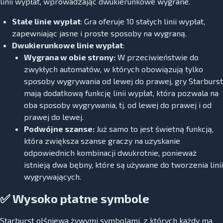
linii wypłat, wprowadzając dwukierunkowe wygrane.
Stałe linie wypłat
: Gra oferuje 10 stałych linii wypłat,
zapewniając jasne i proste sposoby na wygraną.
Dwukierunkowe linie wypłat
:
Wygrana w obie strony:
W przeciwieństwie do
zwykłych automatów, w których obowiązują tylko
sposoby wygrywania od lewej do prawej, gry Starburst
mają dodatkową funkcję linii wypłat, która pozwala na
oba sposoby wygrywania, tj. od lewej do prawej i od
prawej do lewej.
Podwójne szanse:
Już samo to jest świetną funkcją,
która zwiększa szanse graczy na uzyskanie
odpowiednich kombinacji dwukrotnie, ponieważ
istnieją dwa bębny, które są używane do tworzenia linii
wygrywających.
✅ Wysoko płatne symbole
Starburst olśniewa żywymi symbolami, z których każdy ma