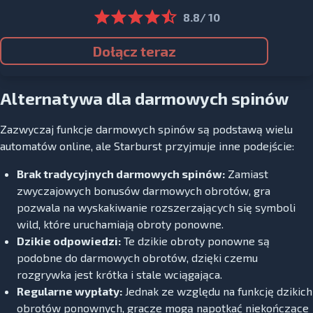
8.8/ 10
Dołącz teraz
Alternatywa dla darmowych spinów
Zazwyczaj funkcje darmowych spinów są podstawą wielu
automatów online, ale Starburst przyjmuje inne podejście:
Brak tradycyjnych darmowych spinów:
Zamiast
zwyczajowych bonusów darmowych obrotów, gra
pozwala na wyskakiwanie rozszerzających się symboli
wild, które uruchamiają obroty ponowne.
Dzikie odpowiedzi:
Te dzikie obroty ponowne są
podobne do darmowych obrotów, dzięki czemu
rozgrywka jest krótka i stale wciągająca.
Regularne wypłaty:
Jednak ze względu na funkcję dzikich
obrotów ponownych, gracze mogą napotkać niekończące