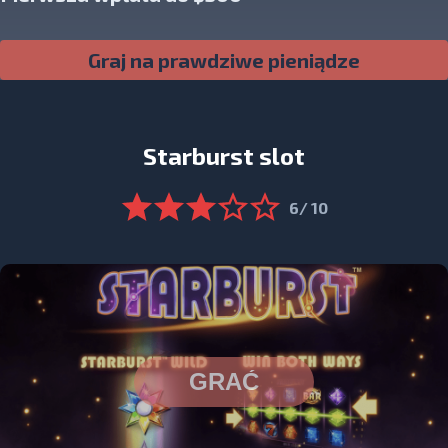
Graj na prawdziwe pieniądze
Starburst slot
6/ 10
GRAĆ