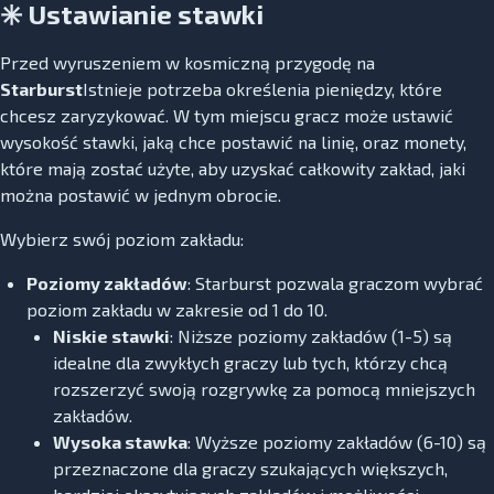
✳️ Ustawianie stawki
Przed wyruszeniem w kosmiczną przygodę na
Starburst
Istnieje potrzeba określenia pieniędzy, które
chcesz zaryzykować. W tym miejscu gracz może ustawić
wysokość stawki, jaką chce postawić na linię, oraz monety,
które mają zostać użyte, aby uzyskać całkowity zakład, jaki
można postawić w jednym obrocie.
Wybierz swój poziom zakładu:
Poziomy zakładów
: Starburst pozwala graczom wybrać
poziom zakładu w zakresie od 1 do 10.
Niskie stawki
: Niższe poziomy zakładów (1-5) są
idealne dla zwykłych graczy lub tych, którzy chcą
rozszerzyć swoją rozgrywkę za pomocą mniejszych
zakładów.
Wysoka stawka
: Wyższe poziomy zakładów (6-10) są
przeznaczone dla graczy szukających większych,