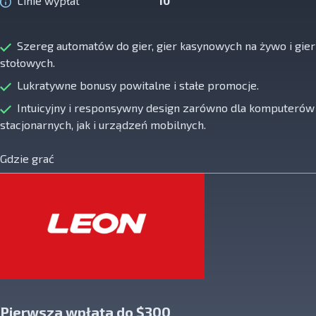
Linie wypłat
10
Szereg automatów do gier, gier kasynowych na żywo i gier
stołowych.
Lukratywne bonusy powitalne i stałe promocje.
Intuicyjny i responsywny design zarówno dla komputerów
stacjonarnych, jak i urządzeń mobilnych.
Gdzie grać
Pierwsza wpłata do $300