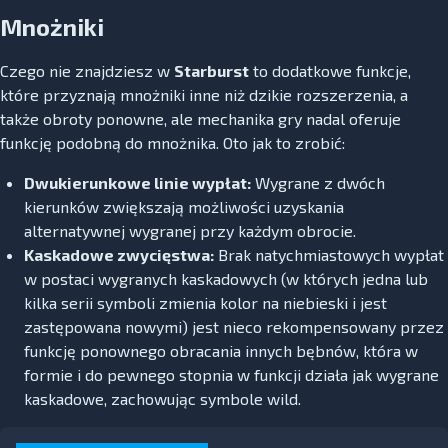
Mnożniki
Czego nie znajdziesz w
Starburst
to dodatkowe funkcje,
które przyznają mnożniki inne niż dzikie rozszerzenia, a
także obroty ponowne, ale mechanika gry nadal oferuje
funkcję podobną do mnożnika. Oto jak to zrobić:
Dwukierunkowe linie wypłat:
Wygrane z dwóch
kierunków zwiększają możliwości uzyskania
alternatywnej wygranej przy każdym obrocie.
Kaskadowe zwycięstwa:
Brak natychmiastowych wypłat
w postaci wygranych kaskadowych (w których jedna lub
kilka serii symboli zmienia kolor na niebieski i jest
zastępowana nowymi) jest nieco rekompensowany przez
funkcję ponownego obracania innych bębnów, która w
formie i do pewnego stopnia w funkcji działa jak wygrane
kaskadowe, zachowując symbole wild.