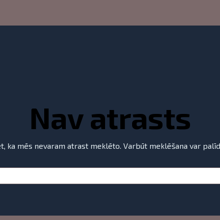
 | topicTF
Labākie RTP spēļu automāti un vairāk
Nav atrasts
et, ka mēs nevaram atrast meklēto. Varbūt meklēšana var palīd