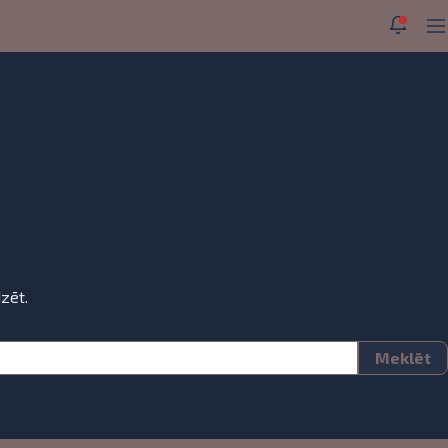
Paziņo
Gal
zēt.